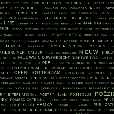
KAPSALON
KATENDRECHT
JULES DEELDER
JUNK
KERST
KIE
KORT
KOFFIE
HEID
KLEDING
KONINGIN
KONINGINNEDAG
KORTI
KRANT
KUNST
KUS
LAATSTE
LAND OF CONFUSION
LEGO
LIEFDE
LEVEN
LEZEN
LIEFDESBRIEF
OR
LEVENSFASE
LIEKE MA
LIVE
MAAN
MAAS
NS
LOUDER THAN A BOMB
LUISTEREN
LUXOR
MAAT
THON
MARCO MARTENS
MARKTHAL
MARTELAAR
MARVEL
MATHENESS
MENSEN
METRO
SA PANARELLO
MENSELIJKHEID
MICHELLE VAN DI
MULISCH
MUPPET
MILES DAVIS
MINNAARS
MINOTAURUS
MOEDER
MUZIEK
MYTHEN
MYSTERIEVROUW
MYSTERIE
NIEUW
ATIESNUIVEN
NATUUR
NIEU
NICO DIJKSHOORN
NIEUWS
NIEUWSGEDICHT
NIGHTWRITING
ERS PRIJS
NON-FICT
ODE
ELLE
NUR LITERATUR
O.T
ODE AAN
ODYSSEUS
OGEN
ONDERWE
ONTMOETINGSPLEK
ONTSPANNEN
ETING
ONTSLAG
ONZEKERH
OPEN ROTTERDAM
RACHT
OPENBAAR VERVOER
O
OVER
ORPHEUS
OUD
OVER H
OPNAME
OPROEP
OUDER WORDEN
 VERLANGEN NAAR EEN SIGARET
PAKHUIS
PAPIER
PASSIEVRUCHT
P
AUL VAN OSTAIJEN
PEN
PENELOPEIA
PERFORMANCE
PLAAGGEEST
POËZI
RY INTERNATIONAL
POETRY SLAM
POETSCLUB
TIEK
POMGEDICHTEN.NL
PRIJ
POPPODIUM
POST
PRESENTATIE
PROZA
PUBLICATI
PROJECT
PROEVEN
PROZAÏSCH
PSYCHOSE
REACTIE
RECENSIE
RECHTEN
 DE JONG
REMCO CAMPERT
REQUI