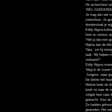
De rechercheur we
‘WEL GODVERDOMME
Je mag dan wel va
ziekenhuis. Je ged
donderstraal je e
Eddy Nigma kalme
hem nu serieus op
‘Heb jij dan een g
Nigma aan de dokt
‘Nee,’ zei hij terw
taak. Wij helpen m
verkeerd?’
Eddy Nigma moest
‘Mag ik de zuster 
‘Jongens, waar gaat
De dokter liet haar
Helena keek de do
keek ze naar de r
volgde hem naar d
gebracht. Voor de
Ze hadden gehoord
geworden. Het was