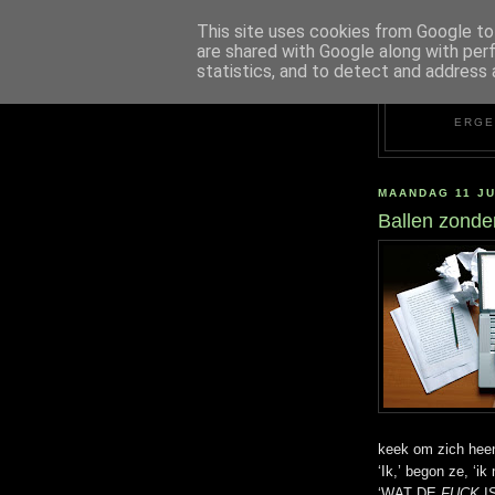
This site uses cookies from Google to 
are shared with Google along with per
statistics, and to detect and address 
ERGE
MAANDAG 11 JU
Ballen zonder
keek om zich heen
‘Ik,’ begon ze, ‘i
‘WAT DE
FUCK
I