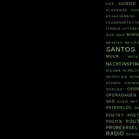
JUGEND
KOK
KLASSIEKE OUD
KRAAKVERBOD
LEUGENDETECT
LIPPEN
LITTEKE
MARA
GUN
MAN
MEISJES
MELIS
SANTOS
MUUR
MUZE
NACHTINSPIR
NIEUWE SCHRIJV
NOSTALGIE
NOV
STANDS
ONTMO
OPD
OORLOG
OPERADAGEN
VAN
OVER HET
PATROKLOS
P
POETRY
POET
POLI
POLITIE
PROBEERSEL
RADIO
RAOUL