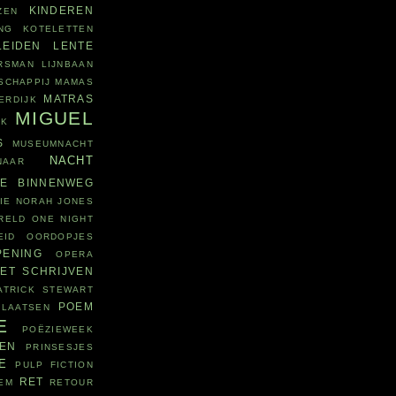
KINDEREN
ZEN
NG
KOTELETTEN
LEIDEN
LENTE
RSMAN
LIJNBAAN
SCHAPPIJ
MAMAS
MATRAS
ERDIJK
MIGUEL
JK
S
MUSEUMNACHT
NACHT
NAAR
WE BINNENWEG
IE
NORAH JONES
RELD
ONE NIGHT
EID
OORDOPJES
PENING
OPERA
ET SCHRIJVEN
ATRICK STEWART
POEM
PLAATSEN
E
POËZIEWEEK
ZEN
PRINSESJES
E
PULP FICTION
RET
EM
RETOUR