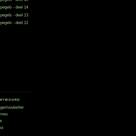
 pegels - deel 14
 pegels - deel 13
 pegels - deel 12
RANTWOORD
ger/soulwriter
hymes
e
st