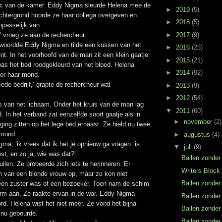
wc van de kamer. Eddy Nigma sleurde Helena mee de
►
2019
(5)
chtergrond hoorde ze haar collega overgeven en
►
2018
(5)
npasselijk van.
►
2017
(9)
’ vroeg ze aan de rechercheur.
twoordde Eddy Nigma en tilde een kussen van het
►
2016
(23)
nt. In het voorhoofd van de man zit een klein gaatje.
►
2015
(21)
was het bed roodgekleurd van het bloed. Helena
►
2014
(92)
or haar mond.
ede bedrijf,’ grapte de rechercheur wat
►
2013
(9)
►
2012
(54)
ns van het lichaam. Onder het kruis van de man lag
▼
2011
(60)
. In het verband zat eenzelfde soort gaatje als in
►
november
(2)
ging zitten op het lege bed ernaast. Ze hield nu twee
 mond.
►
augustus
(4)
gma, ‘ik vrees dat ik het je opnieuw ga vragen: is
▼
juli
(9)
t, en zo ja, wie was dat?’
Ballen zonder
ilen. Ze probeerde zich iets te herinneren. Er
Writers Block
 van een blonde vrouw op, maar ze kon niet
Ballen zonder
een zuster was of een bezoeker. Toen nam de schim
rm aan. Ze raakte ervan in de war. Eddy Nigma
Ballen zonder
d. Helena wist het niet meer. Ze vond het bijna
Ballen zonder
 nu gebeurde.
Ballen zonder