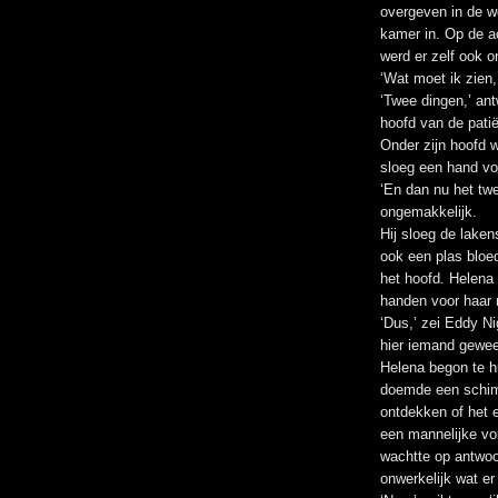
overgeven in de 
kamer in. Op de a
werd er zelf ook o
‘Wat moet ik zien,
‘Twee dingen,’ an
hoofd van de patië
Onder zijn hoofd 
sloeg een hand vo
‘En dan nu het twe
ongemakkelijk.
Hij sloeg de lake
ook een plas bloed
het hoofd. Helena 
handen voor haar
‘Dus,’ zei Eddy Ni
hier iemand gewees
Helena begon te hu
doemde een schim
ontdekken of het 
een mannelijke vo
wachtte op antwoor
onwerkelijk wat er