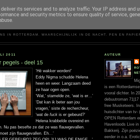
deliver its services and to analyze traffic. Your IP address and 
formance and security metrics to ensure quality of service, gen
abuse.
MIGUEL SANTOS
NS IN ROTTERDAM. WAARSCHIJNLIJK IN DE NACHT. PEN EN PAPIE
LI 2011
AUTEUR
 pegels - deel 15
RO
‘Hé wakker worden!’
NE
Eddy Nigma schudde Helena
Mig
heen en weer. Langzaam deed
is een Rotterdamse
ze haar ogen open.
vooral dichter. In 
‘Wat,’ stamelde ze, ‘wat is er…’
debuutroman 71|17 ui
‘Dat kan ik beter aan jou
free Musketeers. In
vragen,’ siste de rechercheur,
huisdichter van tv- 
‘wat de
fuck
is er gebeurd?’
OPEN Rotterdam en 
Helena krabbelde overeind en
Havenloods Live in
. Nu pas besefte ze dat ze was flauwgevallen.
Bakkerij. Zijn poëz
k moet zijn flauwgevallen. Eh…’
eerder in o.a. Erotic
S ER GEBEURD? ZEG OP! JIJ WAS DE ENIGE…’