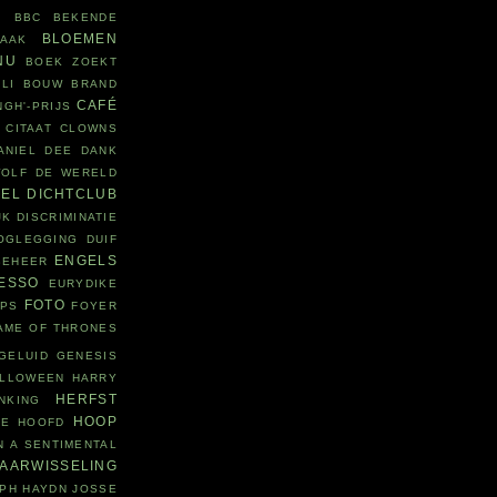
R
BBC
BEKENDE
BLOEMEN
LAAK
NU
BOEK ZOEKT
LI
BOUW
BRAND
CAFÉ
NGH'-PRIJS
CITAAT
CLOWNS
ANIEL DEE
DANK
WOLF
DE WERELD
DEL
DICHTCLUB
JK
DISCRIMINATIE
OGLEGGING
DUIF
ENGELS
BEHEER
ESSO
EURYDIKE
FOTO
EPS
FOYER
AME OF THRONES
GELUID
GENESIS
LLOWEEN
HARRY
HERFST
NKING
HOOP
IE
HOOFD
N A SENTIMENTAL
JAARWISSELING
PH HAYDN
JOSSE