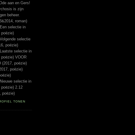
Ode aan en Gers!
hosis is zijn
igen beheer.
13&2014, roman)
n selectie in
 poëzie)
lgende selectie
16, poëzie)
tste selectie in
, poëzie) VOOR
(2017, poëzie)
017, poëzie)
oëzie)
euwe selectie in
 poëzie) 2.12
 poëzie)
ROFIEL TONEN