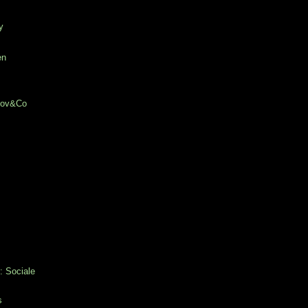
y
en
chov&Co
: Sociale
s