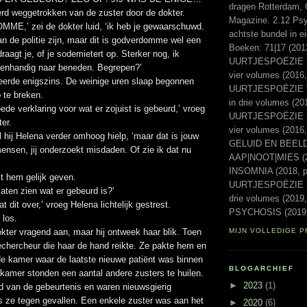
dragen Rotterdam, 
rd weggetrokken van de zuster door de dokter.
Magazine. 2.12 Psyc
,’ zei de dokter luid, ‘ik heb je gewaarschuwd.
achtste bundel in e
n de politie zijn, maar dit is godverdomme wel een
Boeken: 71|17 (20
raagt je, of je sodemietert op. Sterker nog, ik
UURTJESPOËZIE Ee
igenhandig naar beneden. Begrepen?’
vier volumes (2016,
erde enigszins. De weinige uren slaap begonnen
UURTJESPOËZIE Vo
 te breken.
in drie volumes (20
oede verklaring voor wat er zojuist is gebeurd,’ vroeg
UURTJESPOËZIE Laa
er.
vier volumes (2016
ijl hij Helena verder omhoog hielp, ‘maar dat is jouw
GELUID EN BEELD 
ensen, jij onderzoekt misdaden. Of zie ik dat nu
AAP|NOOT|MIES (2
INSOMNIA (2018, p
 hem gelijk geven.
UURTJESPOËZIE Ni
laten zien wat er gebeurd is?’
drie volumes (2019,
 dit over,’ vroeg Helena lichtelijk gestrest.
PSYCHOSIS (2019,
 los.
kter vragend aan, maar hij ontweek haar blik. Toen
MIJN VOLLEDIGE P
echercheur die haar de hand reikte. Ze pakte hem en
e kamer waar de laatste nieuwe patiënt was binnen
BLOGARCHIEF
 kamer stonden een aantal andere zusters te huilen.
►
2023
(1)
 van de gebeurtenis en waren nieuwsgierig
 ze tegen gevallen. Een enkele zuster was aan het
►
2020
(6)