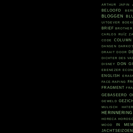
ARTHUR JAPIN
BELOOFD
BER
BLOGGEN
BL
UITGEVER
BOEK
BRIEF
BROTHER
CARLOS RUÍZ Z
COLUMN
CODE
DANSEN
DARKO'
D
DRAAIT DOOR
DICHTER DES V
DON G
DISNEY
EBENEZER
ECON
ENGLISH
ERAS
F
FACE-RAPING
FRAGMENT
FR
GEBASEERD O
GEZIC
GEWELD
MULISCH
HATE
HERINNERING
HORECA
HOROS
IN MEM
MOOD
JACHTSEIZOE