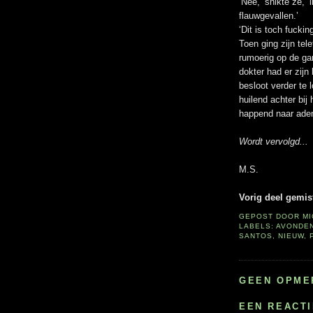
‘Nee,’ snikte ze, ‘
flauwgevallen.’
‘Dit is toch fucki
Toen ging zijn tel
rumoerig op de ga
dokter had er zij
besloot verder te 
huilend achter bij
happend naar ade
Wordt vervolgd...
M.S.
Vorig deel gemis
GEPOST DOOR
M
LABELS:
AVONDE
SANTOS
,
NIEUW
,
GEEN OPME
EEN REACT