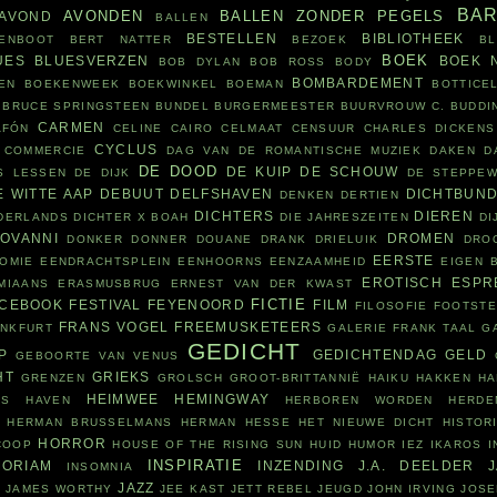
BA
AVONDEN
BALLEN ZONDER PEGELS
AVOND
BALLEN
BESTELLEN
BIBLIOTHEEK
ENBOOT
BERT NATTER
BEZOEK
B
BOEK
UES
BLUESVERZEN
BOEK 
BOB DYLAN
BOB ROSS
BODY
BOMBARDEMENT
EN
BOEKENWEEK
BOEKWINKEL
BOEMAN
BOTTICEL
BRUCE SPRINGSTEEN
BUNDEL
BURGERMEESTER
BUURVROUW
C. BUDDI
CARMEN
AFÓN
CELINE CAIRO
CELMAAT
CENSUUR
CHARLES DICKENS
CYCLUS
COMMERCIE
DAG VAN DE ROMANTISCHE MUZIEK
DAKEN
D
DE DOOD
DE KUIP
DE SCHOUW
S LESSEN
DE DIJK
DE STEPPE
E WITTE AAP
DEBUUT
DELFSHAVEN
DICHTBUN
DENKEN
DERTIEN
DICHTERS
DIEREN
ADERLANDS
DICHTER X BOAH
DIE JAHRESZEITEN
DI
IOVANNI
DROMEN
DONKER
DONNER
DOUANE
DRANK
DRIELUIK
DRO
EERSTE
OMIE
EENDRACHTSPLEIN
EENHOORNS
EENZAAMHEID
EIGEN 
EROTISCH
ESPR
MIAANS
ERASMUSBRUG
ERNEST VAN DER KWAST
FICTIE
ACEBOOK
FESTIVAL
FEYENOORD
FILM
FILOSOFIE
FOOTST
FRANS VOGEL
FREEMUSKETEERS
ANKFURT
GALERIE FRANK TAAL
G
GEDICHT
P
GEDICHTENDAG
GELD
GEBOORTE VAN VENUS
HT
GRIEKS
GRENZEN
GROLSCH
GROOT-BRITTANNIË
HAIKU
HAKKEN
HA
HEIMWEE
HEMINGWAY
RS
HAVEN
HERBOREN WORDEN
HERDE
HERMAN BRUSSELMANS
HERMAN HESSE
HET NIEUWE DICHT
HISTOR
HORROR
COOP
HOUSE OF THE RISING SUN
HUID
HUMOR
IEZ
IKAROS
I
INSPIRATIE
ORIAM
INZENDING
J.A. DEELDER
INSOMNIA
N
JAZZ
JAMES WORTHY
JEE KAST
JETT REBEL
JEUGD
JOHN IRVING
JOSE