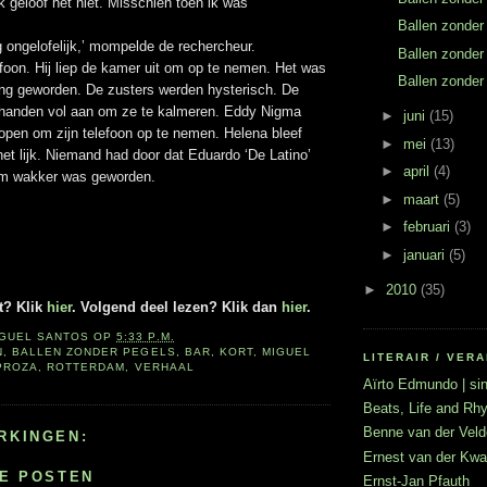
ik geloof het niet. Misschien toen ik was
Ballen zonder
ng ongelofelijk,’ mompelde de rechercheur.
Ballen zonder
efoon. Hij liep de kamer uit om op te nemen. Het was
Ballen zonder
ng geworden. De zusters werden hysterisch. De
n handen vol aan om ze te kalmeren. Eddy Nigma
►
juni
(15)
lopen om zijn telefoon op te nemen. Helena bleef
►
mei
(13)
 het lijk. Niemand had door dat Eduardo ‘De Latino’
►
april
(4)
m wakker was geworden.
►
maart
(5)
►
februari
(3)
►
januari
(5)
►
2010
(35)
t? Klik
hier
. Volgend deel lezen? Klik dan
hier
.
IGUEL SANTOS
OP
5:33 P.M.
N
,
BALLEN ZONDER PEGELS
,
BAR
,
KORT
,
MIGUEL
LITERAIR / VE
PROZA
,
ROTTERDAM
,
VERHAAL
Aïrto Edmundo | sin
Beats, Life and R
Benne van der Veld
RKINGEN:
Ernest van der Kwa
IE POSTEN
Ernst-Jan Pfauth