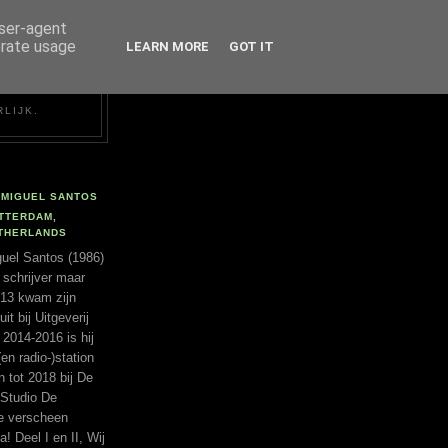
user-agent
erate usage
LEARN MORE
GOT IT
RLIJK.
MIGUEL SANTOS
TTERDAM,
THERLANDS
uel Santos (1986)
 schrijver maar
2013 kwam zijn
t bij Uitgeverij
 2014-2016 is hij
(en radio-)station
tot 2018 bij De
 Studio De
ie verscheen
a! Deel I en II, Wij