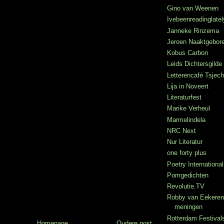
Gino van Weenen
Ivebeenreadinglatel
Janneke Rinzema
Jeroen Naaktgebor
Kobus Carbon
Leids Dichtersgilde
Letterencafé Tsje
Lija in Noveert
Literaturfest
Marike Verheul
Marmelindela
NRC Next
Nur Literatur
one forty plus
Poetry International
Pomgedichten
Revolutie.TV
Robby van Eekeren
meningen
Rotterdam Festival
Homepage
Oudere post