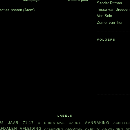
Sander Ritman
Tessa van Breeden 
acties posten (Atom)
Von Solo
Zomer van Tien
VOLGERS
LABELS
25 JAAR
71|17
AANRAKING
A CHRISTMAS CAROL
ACHILLE
AFDALEN
AFLEIDING
AFZENDER
ALCOHOL
ALEPPO
AQUALINER
A