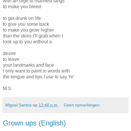
with an urge to manifest fangs
to make you bleed
to get drunk on life
to give you some back
to make you grow higher
than the skies I’ll grab when I
look up to you without a
desire
to leave
your landmarks and face
I only want to paint in words with
the tongue and lips I use to say ‘hi’
M.S.
Miguel Santos
op
12:48 p.m.
Geen opmerkingen:
Grown ups (English)