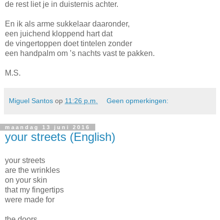
de rest liet je in duisternis achter.
En ik als arme sukkelaar daaronder,
een juichend kloppend hart dat
de vingertoppen doet tintelen zonder
een handpalm om ’s nachts vast te pakken.
M.S.
Miguel Santos
op
11:26 p.m.
Geen opmerkingen:
maandag 13 juni 2016
your streets (English)
your streets
are the wrinkles
on your skin
that my fingertips
were made for
the doors