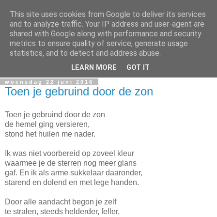
This site uses cookies from Google to deliver its services
Miguel Santos
and to analyze traffic. Your IP address and user-agent are
shared with Google along with performance and security
metrics to ensure quality of service, generate usage
Ergens in Rotterdam. Waarschijnlijk in de nacht. Pen en
statistics, and to detect and address abuse.
papierlijk.
LEARN MORE
GOT IT
woensdag 22 juni 2016
Toen je gebruind door de zon
Toen je gebruind door de zon
de hemel ging versieren,
stond het huilen me nader.
Ik was niet voorbereid op zoveel kleur
waarmee je de sterren nog meer glans
gaf. En ik als arme sukkelaar daaronder,
starend en dolend en met lege handen.
Door alle aandacht begon je zelf
te stralen, steeds helderder, feller,