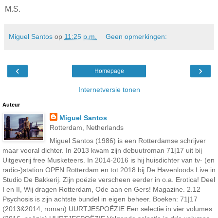
M.S.
Miguel Santos
op
11:25 p.m.
Geen opmerkingen:
‹
›
Homepage
Internetversie tonen
Auteur
Miguel Santos
Rotterdam, Netherlands
Miguel Santos (1986) is een Rotterdamse schrijver
maar vooral dichter. In 2013 kwam zijn debuutroman 71|17 uit bij
Uitgeverij free Musketeers. In 2014-2016 is hij huisdichter van tv- (en
radio-)station OPEN Rotterdam en tot 2018 bij De Havenloods Live in
Studio De Bakkerij. Zijn poëzie verscheen eerder in o.a. Erotica! Deel
I en II, Wij dragen Rotterdam, Ode aan en Gers! Magazine. 2.12
Psychosis is zijn achtste bundel in eigen beheer. Boeken: 71|17
(2013&2014, roman) UURTJESPOËZIE Een selectie in vier volumes