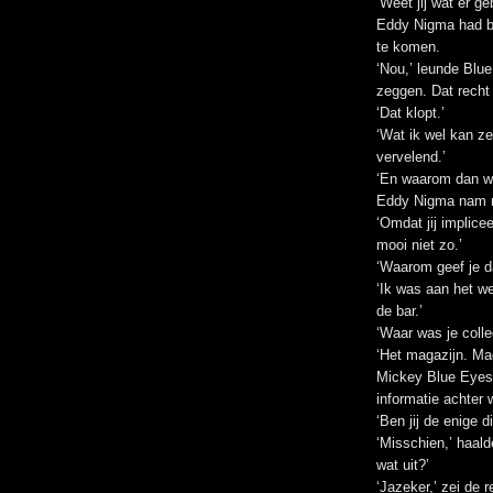
‘Weet jij wat er ge
Eddy Nigma had be
te komen.
‘Nou,’ leunde Blue 
zeggen. Dat recht 
‘Dat klopt.’
‘Wat ik wel kan ze
vervelend.’
‘En waarom dan w
Eddy Nigma nam n
‘Omdat jij implice
mooi niet zo.’
‘Waarom geef je d
‘Ik was aan het w
de bar.’
‘Waar was je colle
‘Het magazijn. Mag
Mickey Blue Eyes 
informatie achter
‘Ben jij de enige d
‘Misschien,’ haald
wat uit?’
‘Jazeker,’ zei de r