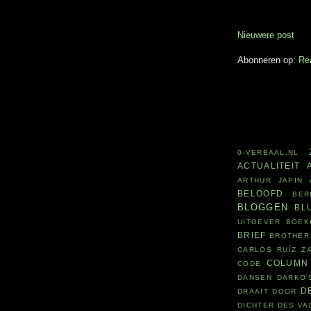
Nieuwere post
Abonneren op:
Re
0-VERBAAL.NL
ACTUALITEIT
ARTHUR JAPIN
BELOOFD
BER
BLOGGEN
BL
UITGEVER
BOEK
BRIEF
BROTHER
CARLOS RUÍZ Z
COLUMN
CODE
DANSEN
DARKO'
D
DRAAIT DOOR
DICHTER DES V