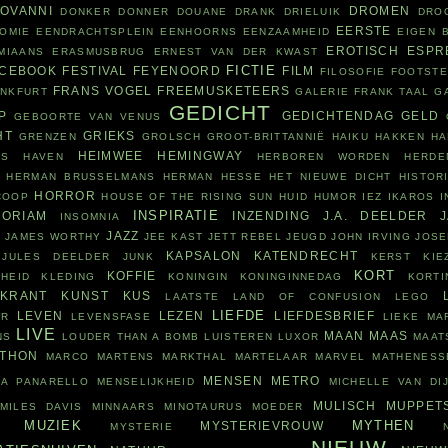
IOVANNI
DROMEN
DONKER
DONNER
DOUANE
DRANK
DRIELUIK
DRO
EERSTE
OMIE
EENDRACHTSPLEIN
EENHOORNS
EENZAAMHEID
EIGEN 
EROTISCH
ESPR
MIAANS
ERASMUSBRUG
ERNEST VAN DER KWAST
FICTIE
ACEBOOK
FESTIVAL
FEYENOORD
FILM
FILOSOFIE
FOOTST
FRANS VOGEL
FREEMUSKETEERS
ANKFURT
GALERIE FRANK TAAL
G
GEDICHT
P
GEDICHTENDAG
GELD
GEBOORTE VAN VENUS
HT
GRIEKS
GRENZEN
GROLSCH
GROOT-BRITTANNIË
HAIKU
HAKKEN
HA
HEIMWEE
HEMINGWAY
RS
HAVEN
HERBOREN WORDEN
HERDE
HERMAN BRUSSELMANS
HERMAN HESSE
HET NIEUWE DICHT
HISTOR
HORROR
COOP
HOUSE OF THE RISING SUN
HUID
HUMOR
IEZ
IKAROS
I
INSPIRATIE
ORIAM
INZENDING
J.A. DEELDER
INSOMNIA
N
JAZZ
JAMES WORTHY
JEE KAST
JETT REBEL
JEUGD
JOHN IRVING
JOSE
KAPSALON
KATENDRECHT
JULES DEELDER
JUNK
KERST
KIE
KORT
KOFFIE
HEID
KLEDING
KONINGIN
KONINGINNEDAG
KORTI
KRANT
KUNST
KUS
LAATSTE
LAND OF CONFUSION
LEGO
LIEFDE
LEVEN
LEZEN
LIEFDESBRIEF
OR
LEVENSFASE
LIEKE MA
LIVE
MAAN
MAAS
NS
LOUDER THAN A BOMB
LUISTEREN
LUXOR
MAAT
THON
MARCO MARTENS
MARKTHAL
MARTELAAR
MARVEL
MATHENESS
MENSEN
METRO
SA PANARELLO
MENSELIJKHEID
MICHELLE VAN DI
MULISCH
MUPPET
MILES DAVIS
MINNAARS
MINOTAURUS
MOEDER
MUZIEK
MYTHEN
MYSTERIEVROUW
MYSTERIE
NIEUW