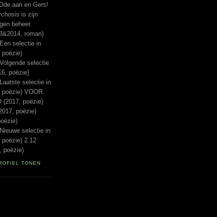
Ode aan en Gers!
hosis is zijn
igen beheer.
13&2014, roman)
n selectie in
 poëzie)
lgende selectie
16, poëzie)
tste selectie in
, poëzie) VOOR
(2017, poëzie)
017, poëzie)
oëzie)
euwe selectie in
 poëzie) 2.12
 poëzie)
ROFIEL TONEN