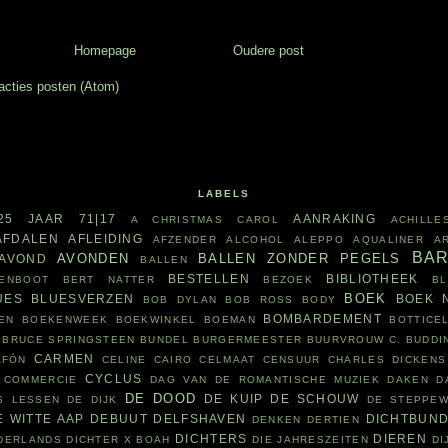
Homepage
Oudere post
acties posten (Atom)
LABELS
25 JAAR
71|17
AANRAKING
A CHRISTMAS CAROL
ACHILLE
AFDALEN
AFLEIDING
AFZENDER
ALCOHOL
ALEPPO
AQUALINER
A
BA
AVONDEN
BALLEN ZONDER PEGELS
AVOND
BALLEN
BESTELLEN
BIBLIOTHEEK
ENBOOT
BERT NATTER
BEZOEK
B
BOEK
UES
BLUESVERZEN
BOEK 
BOB DYLAN
BOB ROSS
BODY
BOMBARDEMENT
EN
BOEKENWEEK
BOEKWINKEL
BOEMAN
BOTTICEL
BRUCE SPRINGSTEEN
BUNDEL
BURGERMEESTER
BUURVROUW
C. BUDDI
CARMEN
AFÓN
CELINE CAIRO
CELMAAT
CENSUUR
CHARLES DICKENS
CYCLUS
COMMERCIE
DAG VAN DE ROMANTISCHE MUZIEK
DAKEN
D
DE DOOD
DE KUIP
DE SCHOUW
S LESSEN
DE DIJK
DE STEPPE
E WITTE AAP
DEBUUT
DELFSHAVEN
DICHTBUN
DENKEN
DERTIEN
DICHTERS
DIEREN
ADERLANDS
DICHTER X BOAH
DIE JAHRESZEITEN
DI