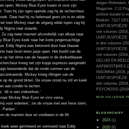
dragen Rotterdam, 
gen open. Mickey Blue Eyes kwam er over zijn
Magazine. 2.12 Psyc
it. Toen hij zijn ogen opende zag hij de rechercheur
achtste bundel in e
ehoek. Daar had hij nu helemaal geen zin in en wilde
Boeken: 71|17 (20
et toen Mickey naar de uitgang wilde lopen zag hij
UURTJESPOËZIE Ee
dy Nigma naar staarde.
vier volumes (2016,
 Ze zag twee mannen afzonderlijk van elkaar naar
UURTJESPOËZIE Vo
ey Blue Eyes keek naar het korte jongensachtige
in drie volumes (20
uw. Eddy Nigma was betoverd door haar blauwe
UURTJESPOËZIE Laa
ste haar bruin leren jasje open. Het hoofd van de
vier volumes (2016
 op het ritme van de heupen in de donkerblauwe
GELUID EN BEELD 
echercheur kreeg net zijn kopje espresso aangereikt
AAP|NOOT|MIES (2
e topje bewonderde dat de ronde vormen van de
INSOMNIA (2018, p
accentueerde. Mickey kreeg rillingen van de
UURTJESPOËZIE Ni
e op de grond tikten. De vrouw stond nu stil en keek
drie volumes (2019,
en aan zonder te lachen.
PSYCHOSIS (2019,
e, ‘dit is een ziekenhuis.’
naar Mickey Blue Eyes en vice versa.
MIJN VOLLEDIGE P
 mij voor iedereen,’ zei de vrouw met een hese stem,
. Pardon.’
BLOGARCHIEF
sen de mannen door en verdween in de lift.
►
2023
(1)
keek weer geïrriteerd en vermoeid naar Eddy
►
2020
(6)