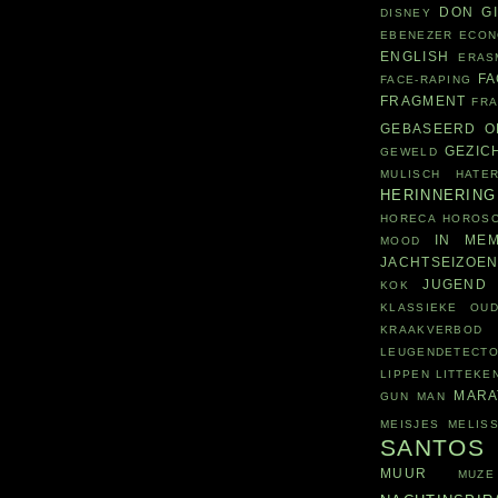
DON G
DISNEY
EBENEZER
ECON
ENGLISH
ERAS
F
FACE-RAPING
FRAGMENT
FR
GEBASEERD O
GEZIC
GEWELD
MULISCH
HATE
HERINNERING
HORECA
HOROS
IN MEM
MOOD
JACHTSEIZOE
JUGEND
KOK
KLASSIEKE OUD
KRAAKVERBOD
LEUGENDETECT
LIPPEN
LITTEKE
MARA
GUN
MAN
MEISJES
MELIS
SANTOS
MUUR
MUZE