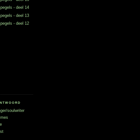
 pegels - deel 14
 pegels - deel 13
 pegels - deel 12
RANTWOORD
ger/soulwriter
hymes
e
st