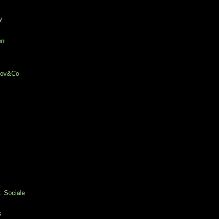
y
en
chov&Co
: Sociale
s