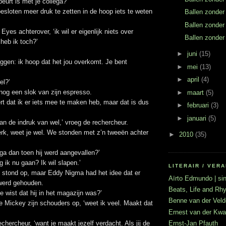
beurt is met je collega?’
sloten meer druk te zetten in de hoop iets te weten
Ballen zonder
Ballen zonder
Eyes achterover, ‘ik wil er eigenlijk niets over
Ballen zonder
heb ik toch?’
►
juni
(15)
ggen: ik hoop dat het jou overkomt. Je bent
►
mei
(13)
►
april
(4)
el?’
og een slok van zijn espresso.
►
maart
(5)
ert dat ik er iets mee te maken heb, maar dat is dus
►
februari
(3)
►
januari
(5)
an de indruk van wel,’ vroeg de rechercheur.
erk, weet je wel. We stonden met z’n tweeën achter
►
2010
(35)
ga dan toen hij werd aangevallen?’
 ik nu gaan? Ik wil slapen.’
LITERAIR / VE
stond op, maar Eddy Nigma had het idee dat er
Aïrto Edmundo | sin
 werd gehouden.
Beats, Life and R
ie wist dat hij in het magazijn was?’
Benne van der Veld
e Mickey zijn schouders op, ‘weet ik veel. Maakt dat
Ernest van der Kwa
Ernst-Jan Pfauth
echercheur, ‘want je maakt jezelf verdacht. Als jij de