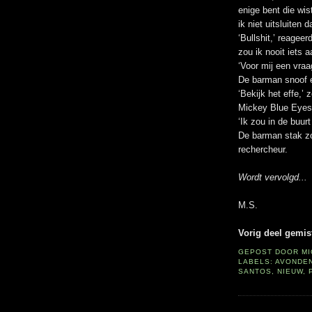
enige bent die wi
ik niet uitsluiten 
‘Bullshit,’ reageer
zou ik nooit iets a
‘Voor mij een vraa
De barman snoof e
‘Bekijk het effe,’ z
Mickey Blue Eyes 
‘Ik zou in de buur
De barman stak zo
rechercheur.
Wordt vervolgd...
M.S.
Vorig deel gemis
GEPOST DOOR
M
LABELS:
AVONDE
SANTOS
,
NIEUW
,