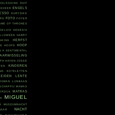
OGLEGGING
DUIF
ENGELS
BEHEER
ESSO
EURYDIKE
FOTO
EPS
FOYER
AME OF THRONES
GELUID
GENESIS
LLOWEEN
HARRY
HERFST
NKING
HOOP
IE
HOOFD
N A SENTIMENTAL
JAARWISSELING
PH HAYDN
JOSSE
KINDEREN
ZEN
NG
KOTELETTEN
LEIDEN
LENTE
RSMAN
LIJNBAAN
SCHAPPIJ
MAMAS
MATRAS
ERDIJK
MIGUEL
JK
S
MUSEUMNACHT
NACHT
NAAR