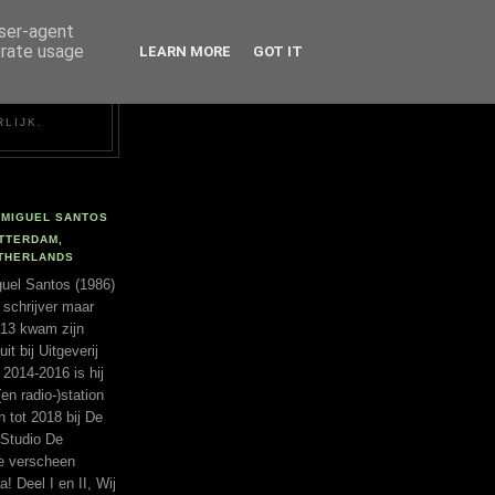
user-agent
erate usage
LEARN MORE
GOT IT
RLIJK.
MIGUEL SANTOS
TTERDAM,
THERLANDS
uel Santos (1986)
 schrijver maar
2013 kwam zijn
t bij Uitgeverij
 2014-2016 is hij
(en radio-)station
tot 2018 bij De
 Studio De
ie verscheen
a! Deel I en II, Wij