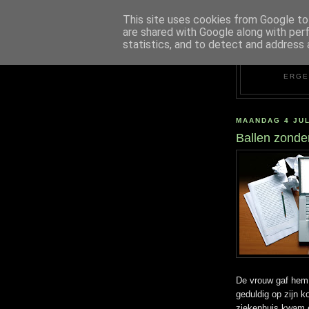
This site uses cookies from Google to 
are shared with Google along with per
statistics, and to detect and address 
ERGE
MAANDAG 4 JUL
Ballen zonder
De vrouw gaf hem 
geduldig op zijn k
ziekenhuis kwam e