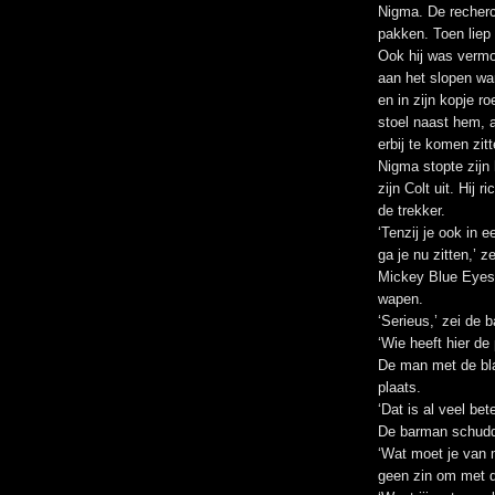
Nigma. De recherc
pakken. Toen liep h
Ook hij was vermo
aan het slopen ware
en in zijn kopje r
stoel naast hem, 
erbij te komen zi
Nigma stopte zijn 
zijn Colt uit. Hij 
de trekker.
‘Tenzij je ook in 
ga je nu zitten,’ z
Mickey Blue Eyes 
wapen.
‘Serieus,’ zei de 
‘Wie heeft hier de 
De man met de blau
plaats.
‘Dat is al veel be
De barman schudde
‘Wat moet je van 
geen zin om met d