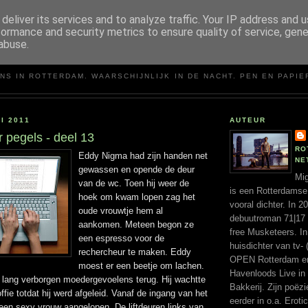
deliver its services and to analyze traffic. Your IP address and 
formance and security metrics to ensure quality of service, gen
abuse.
MIGUEL SANTOS
NS IN ROTTERDAM. WAARSCHIJNLIJK IN DE NACHT. PEN EN PAPIE
I 2011
AUTEUR
 pegels - deel 13
RO
Eddy Nigma had zijn handen net
NE
gewassen en opende de deur
Mig
van de wc. Toen hij weer de
is een Rotterdamse
hoek om kwam lopen zag het
vooral dichter. In 
oude vrouwtje hem al
debuutroman 71|17 ui
aankomen. Meteen begon ze
free Musketeers. In
een espresso voor de
huisdichter van tv- 
rechercheur te maken. Eddy
OPEN Rotterdam en 
moest er een beetje om lachen.
Havenloods Live in
lang verborgen moedergevoelens terug. Hij wachtte
Bakkerij. Zijn poëz
offie totdat hij werd afgeleid. Vanaf de ingang van het
eerder in o.a. Erotic
en sexy vrouw aangelopen. De liftdeuren links van