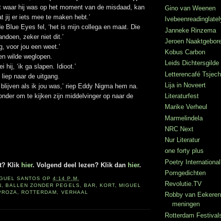
st waar hij was op het moment van de misdaad, kan
Gino van Weenen
dat jij er iets mee te maken hebt.’
Ivebeenreadinglatel
de Blue Eyes fel, ‘het is mijn collega en maat. Die
Janneke Rinzema
andoen, zeker niet dit.’
Jeroen Naaktgebor
g, voor jou een weet.’
Kobus Carbon
n wilde weglopen.
Leids Dichtersgilde
ei hij, ‘ik ga slapen. Idioot.’
Letterencafé Tsje
liep naar de uitgang.
Lija in Noveert
t blijven als ik jou was,’ riep Eddy Nigma hem na.
nder om te kijken zijn middelvinger op naar de
Literaturfest
Marike Verheul
Marmelindela
NRC Next
Nur Literatur
one forty plus
Poetry International
t? Klik
hier
. Volgend deel lezen? Klik dan
hier
.
Pomgedichten
IGUEL SANTOS
OP
4:14 P.M.
Revolutie.TV
N
,
BALLEN ZONDER PEGELS
,
BAR
,
KORT
,
MIGUEL
PROZA
,
ROTTERDAM
,
VERHAAL
Robby van Eekeren
meningen
Rotterdam Festival