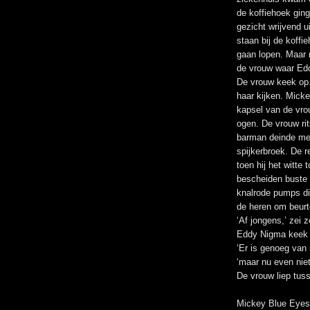
de koffiehoek gin
gezicht wrijvend u
staan bij de koffi
gaan lopen. Maar n
de vrouw waar Ed
De vrouw keek op.
haar kijken. Mick
kapsel van de vro
ogen. De vrouw rit
barman deinde mee
spijkerbroek. De r
toen hij het witt
bescheiden buste 
knalrode pumps di
de heren om beurt
‘Af jongens,’ zei z
Eddy Nigma keek 
‘Er is genoeg van
‘maar nu even niet
De vrouw liep tus
Mickey Blue Eyes 