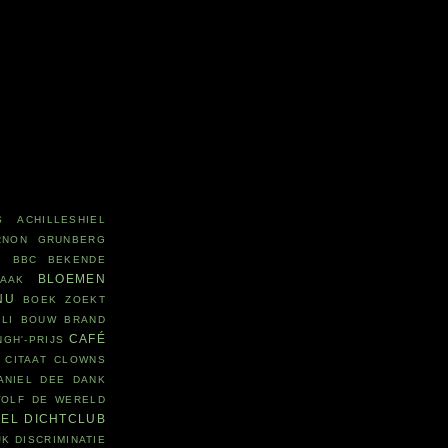
S
ACHILLESHIEL
RNON GRUNBERG
R
BBC
BEKENDE
BLOEMEN
LAAK
NU
BOEK ZOEKT
LI
BOUW
BRAND
CAFÉ
NGH'-PRIJS
CITAAT
CLOWNS
ANIEL DEE
DANK
WOLF
DE WERELD
DEL
DICHTCLUB
JK
DISCRIMINATIE