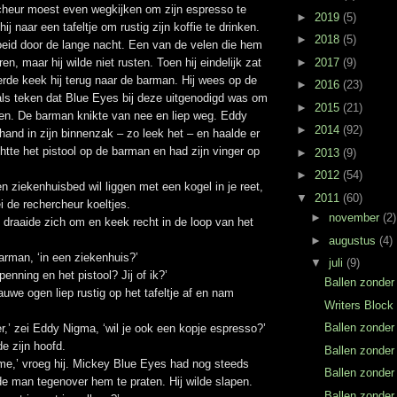
heur moest even wegkijken om zijn espresso te
►
2019
(5)
ij naar een tafeltje om rustig zijn koffie te drinken.
►
2018
(5)
eid door de lange nacht. Een van de velen die hem
►
2017
(9)
n, maar hij wilde niet rusten. Toen hij eindelijk zat
oerde keek hij terug naar de barman. Hij wees op de
►
2016
(23)
als teken dat Blue Eyes bij deze uitgenodigd was om
►
2015
(21)
tten. De barman knikte van nee en liep weg. Eddy
►
2014
(92)
hand in zijn binnenzak – zo leek het – en haalde er
richtte het pistool op de barman en had zijn vinger op
►
2013
(9)
►
2012
(54)
een ziekenhuisbed wil liggen met een kogel in je reet,
▼
2011
(60)
ei de rechercheur koeltjes.
►
november
(2)
draaide zich om en keek recht in de loop van het
►
augustus
(4)
barman, ‘in een ziekenhuis?’
▼
juli
(9)
penning en het pistool? Jij of ik?’
Ballen zonder
we ogen liep rustig op het tafeltje af en nam
Writers Block
Ballen zonder
ter,’ zei Eddy Nigma, ‘wil je ook een kopje espresso?’
 zijn hoofd.
Ballen zonder
me,’ vroeg hij. Mickey Blue Eyes had nog steeds
Ballen zonder
e man tegenover hem te praten. Hij wilde slapen.
Ballen zonder