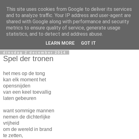
This site uses cookies from Google to deliver its services
Miguel Santos
and to analyze traffic. Your IP address and user-agent are
shared with Google along with performance and security
metrics to ensure quality of service, generate usage
Ergens in Rotterdam. Waarschijnlijk in de nacht. Pen en
statistics, and to detect and address abuse.
papierlijk.
LEARN MORE
GOT IT
dinsdag 2 december 2014
Spel der tronen
het mes op de tong
kan elk moment het
opensnijden
van een keel toevallig
laten gebeuren
want sommige mannen
nemen de dichterlijke
vrijheid
om de wereld in brand
te zetten,