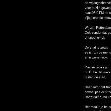
de vrijdagochten
voor je zijn gewee
naar
93.9 FM
te l
bijbehorende nieu
Wij zijn Rotterdam
Ook zonder dat g
of
opgehemel
.
De stad is zoals
ze is. En de mens
er in wonen ook.
Precies zoals jij
of ik. En dat merk
buiten de stad.
Daar komt dat tro
gevoel pas echt n
Rotterdams, nou e
Het maakt je heus