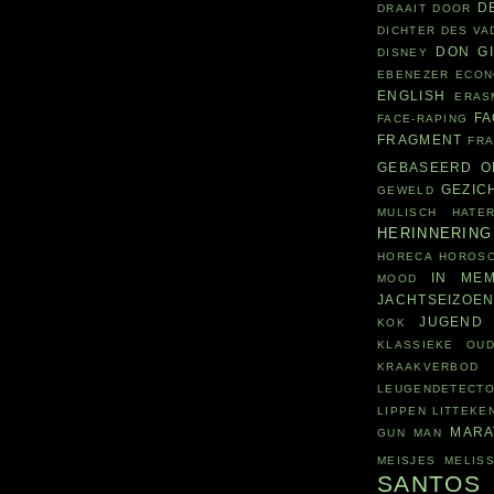
D
DRAAIT DOOR
DICHTER DES V
DON G
DISNEY
EBENEZER
ECON
ENGLISH
ERAS
F
FACE-RAPING
FRAGMENT
FR
GEBASEERD O
GEZIC
GEWELD
MULISCH
HATE
HERINNERING
HORECA
HOROS
IN MEM
MOOD
JACHTSEIZOE
JUGEND
KOK
KLASSIEKE OUD
KRAAKVERBOD
LEUGENDETECT
LIPPEN
LITTEKE
MARA
GUN
MAN
MEISJES
MELIS
SANTOS