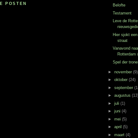
IE POSTEN
Belofte
Testament
Leve de Rotte
nieuwsgedic
Hier sjokt ee
straat
Vanavond naa
Rotterdam
Spel der tron
►
november
(9)
►
oktober
(24)
►
september
(1
►
augustus
(13
►
juli
(1)
►
juni
(4)
►
mei
(5)
►
april
(5)
►
maart
(4)