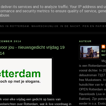
deliver its services and to analyze traffic. Your IP address and 
formance and security metrics to ensure quality of service, gen
abuse.
MIGUEL SANTOS
NS IN ROTTERDAM. WAARSCHIJNLIJK IN DE NACHT. PEN EN PAPIE
CEMBER 2014
AUTEUR
oor jou - nieuwsgedicht vrijdag 19
RO
14
NE
Mig
is een Rotterdamse
vooral dichter. In 
debuutroman 71|17 ui
free Musketeers. In
huisdichter van tv- 
OPEN Rotterdam en 
Havenloods Live in
Bakkerij. Zijn poëz
 ik voor elke vrijdag een gedicht op basis van
eerder in o.a. Erotic
wsberichten over Rotterdam, wat ik live voordraag in