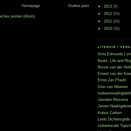
Homepage
Oudere post
►
2013
(9)
►
2012
(54)
acties posten (Atom)
►
2011
(60)
►
2010
(35)
LITERAIR / VE
Aïrto Edmundo | sin
Beats, Life and R
Benne van der Veld
Ernest van der Kwa
Ernst-Jan Pfauth
Gino van Weenen
Ivebeenreadinglatel
Janneke Rinzema
Jeroen Naaktgebor
Kobus Carbon
Leids Dichtersgilde
Letterencafé Tsje