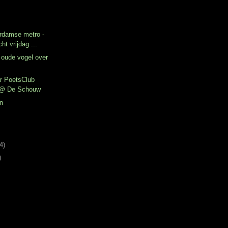
rdamse metro -
ht vrijdag ...
n oude vogel over
r PoetsClub
 @ De Schouw
en
4)
)