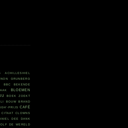
S
ACHILLESHIEL
RNON GRUNBERG
R
BBC
BEKENDE
BLOEMEN
LAAK
NU
BOEK ZOEKT
LI
BOUW
BRAND
CAFÉ
NGH'-PRIJS
CITAAT
CLOWNS
ANIEL DEE
DANK
WOLF
DE WERELD