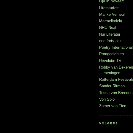
Lija in Noveert
Literaturfest
Marike Verheul
Marmelindela
NRC Next
Nur Literatur
one forty plus
Poetry International
Pomgedichten
Revolutie.TV
Robby van Eekeren
meningen
Rotterdam Festival
Sander Ritman
Tessa van Breeden 
Von Solo
Zomer van Tien
VOLGERS