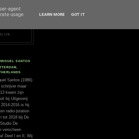
user-agent
erate usage
LEARN MORE
GOT IT
RLIJK.
MIGUEL SANTOS
TTERDAM,
THERLANDS
uel Santos (1986)
 schrijver maar
2013 kwam zijn
t bij Uitgeverij
 2014-2016 is hij
(en radio-)station
tot 2018 bij De
 Studio De
ie verscheen
a! Deel I en II, Wij