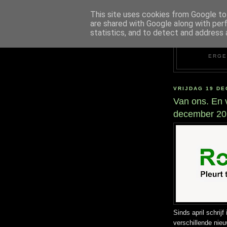
This site uses cookies from Google to 
are shared with Google along with per
statistics, and to detect and address 
ERGE
VRIJDAG 19 DE
Van ons. En v
december 20
Sinds april schrijf
verschillende nieu