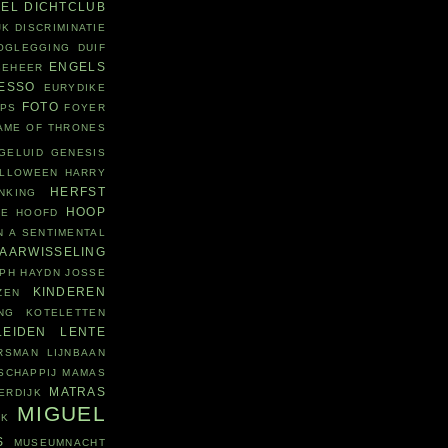
DEL
DICHTCLUB
JK
DISCRIMINATIE
OGLEGGING
DUIF
ENGELS
BEHEER
ESSO
EURYDIKE
FOTO
EPS
FOYER
AME OF THRONES
GELUID
GENESIS
LLOWEEN
HARRY
HERFST
NKING
HOOP
IE
HOOFD
N A SENTIMENTAL
JAARWISSELING
PH HAYDN
JOSSE
KINDEREN
ZEN
NG
KOTELETTEN
LEIDEN
LENTE
RSMAN
LIJNBAAN
SCHAPPIJ
MAMAS
MATRAS
ERDIJK
MIGUEL
JK
S
MUSEUMNACHT