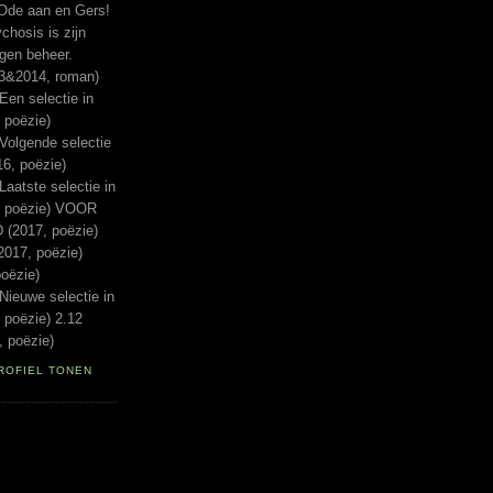
Ode aan en Gers!
hosis is zijn
igen beheer.
13&2014, roman)
n selectie in
 poëzie)
lgende selectie
16, poëzie)
tste selectie in
, poëzie) VOOR
(2017, poëzie)
017, poëzie)
oëzie)
euwe selectie in
 poëzie) 2.12
 poëzie)
ROFIEL TONEN