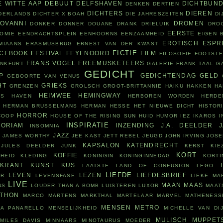
E WITTE AAP
DEBUUT
DELFSHAVEN
DICHTBUN
DENKEN
DERTIEN
DICHTERS
DIEREN
ADERLANDS
DICHTER X BOAH
DIE JAHRESZEITEN
DI
IOVANNI
DROMEN
DONKER
DONNER
DOUANE
DRANK
DRIELUIK
DRO
EERSTE
OMIE
EENDRACHTSPLEIN
EENHOORNS
EENZAAMHEID
EIGEN 
EROTISCH
ESPR
MIAANS
ERASMUSBRUG
ERNEST VAN DER KWAST
FICTIE
ACEBOOK
FESTIVAL
FEYENOORD
FILM
FILOSOFIE
FOOTST
FRANS VOGEL
FREEMUSKETEERS
ANKFURT
GALERIE FRANK TAAL
G
GEDICHT
P
GEDICHTENDAG
GELD
GEBOORTE VAN VENUS
HT
GRIEKS
GRENZEN
GROLSCH
GROOT-BRITTANNIË
HAIKU
HAKKEN
HA
HEIMWEE
HEMINGWAY
RS
HAVEN
HERBOREN WORDEN
HERDE
HERMAN BRUSSELMANS
HERMAN HESSE
HET NIEUWE DICHT
HISTOR
HORROR
COOP
HOUSE OF THE RISING SUN
HUID
HUMOR
IEZ
IKAROS
I
INSPIRATIE
ORIAM
INZENDING
J.A. DEELDER
INSOMNIA
N
JAZZ
JAMES WORTHY
JEE KAST
JETT REBEL
JEUGD
JOHN IRVING
JOSE
KAPSALON
KATENDRECHT
JULES DEELDER
JUNK
KERST
KIE
KORT
KOFFIE
HEID
KLEDING
KONINGIN
KONINGINNEDAG
KORTI
KRANT
KUNST
KUS
LAATSTE
LAND OF CONFUSION
LEGO
LIEFDE
LEVEN
LEZEN
LIEFDESBRIEF
OR
LEVENSFASE
LIEKE MA
LIVE
MAAN
MAAS
NS
LOUDER THAN A BOMB
LUISTEREN
LUXOR
MAAT
THON
MARCO MARTENS
MARKTHAL
MARTELAAR
MARVEL
MATHENESS
MENSEN
METRO
SA PANARELLO
MENSELIJKHEID
MICHELLE VAN DI
MULISCH
MUPPET
MILES DAVIS
MINNAARS
MINOTAURUS
MOEDER