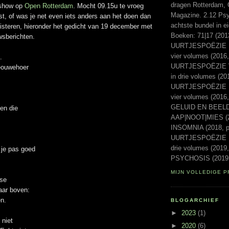
dragen Rotterdam, 
dshow op
Open Rotterdam
. Mocht 09.15u te vroeg
Magazine. 2.12 Psyc
st, of was je net even iets anders aan het doen dan
achtste bundel in e
uisteren, hieronder het gedicht van 19 december met
Boeken: 71|17 (20
wsberichten.
UURTJESPOËZIE Ee
vier volumes (2016,
.
UURTJESPOËZIE Vo
eouwehoer
in drie volumes (20
UURTJESPOËZIE Laa
vier volumes (2016
GELUID EN BEELD 
en die
AAP|NOOT|MIES (2
INSOMNIA (2018, p
UURTJESPOËZIE Ni
drie volumes (2019,
 je pas goed
PSYCHOSIS (2019,
MIJN VOLLEDIGE P
tse
aar boven:
n.
BLOGARCHIEF
►
2023
(1)
 niet
►
2020
(6)