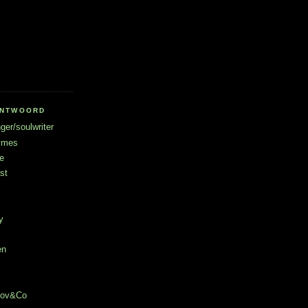
RANTWOORD
ger/soulwriter
hymes
e
st
y
en
chov&Co