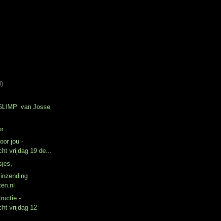
3)
‘GLIMP’ van Josse
or
oor jou -
ht vrijdag 19 de...
sjes,
 inzending
en.nl
ructie -
ht vrijdag 12