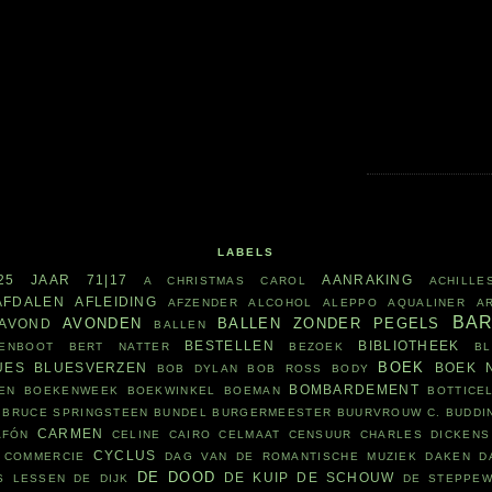
LABELS
25 JAAR
71|17
AANRAKING
A CHRISTMAS CAROL
ACHILLE
AFDALEN
AFLEIDING
AFZENDER
ALCOHOL
ALEPPO
AQUALINER
A
BA
AVONDEN
BALLEN ZONDER PEGELS
AVOND
BALLEN
BESTELLEN
BIBLIOTHEEK
ENBOOT
BERT NATTER
BEZOEK
B
BOEK
UES
BLUESVERZEN
BOEK 
BOB DYLAN
BOB ROSS
BODY
BOMBARDEMENT
EN
BOEKENWEEK
BOEKWINKEL
BOEMAN
BOTTICEL
BRUCE SPRINGSTEEN
BUNDEL
BURGERMEESTER
BUURVROUW
C. BUDDI
CARMEN
AFÓN
CELINE CAIRO
CELMAAT
CENSUUR
CHARLES DICKENS
CYCLUS
COMMERCIE
DAG VAN DE ROMANTISCHE MUZIEK
DAKEN
D
DE DOOD
DE KUIP
DE SCHOUW
S LESSEN
DE DIJK
DE STEPPE