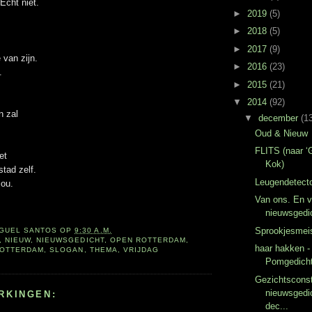
 Echt niet.
►
2019
(5)
.
►
2018
(5)
►
2017
(9)
 van zijn.
►
2016
(23)
.
►
2015
(21)
▼
2014
(92)
n zal
▼
december
(1
Oud & Nieuw
FLITS (naar 
et
Kok)
tad zelf.
Leugendetect
jou.
Van ons. En v
nieuwsgedic
Sprookjesmei
IGUEL SANTOS
OP
9:30 A.M.
,
NIEUW
,
NIEUWSGEDICHT
,
OPEN ROTTERDAM
,
haar hakken -
OTTERDAM
,
SLOGAN
,
THEMA
,
VRIJDAG
Pomgedicht
Gezichtsconst
nieuwsgedic
RKINGEN:
dec...