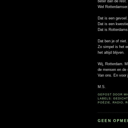
beter dan de rest.
Wel Rotterdamser
Dat is een gevoel.
Dat is een kwestie
Dat is Rotterdams
Dat ben je of niet.
Zo simpel is het e
het altijd blijven.
Wij, Rotterdam. M
de mensen en de s
Van ons. En voor 
M.S.
GEPOST DOOR
M
LABELS:
GEDICHT
POËZIE
,
RADIO
,
R
GEEN OPME