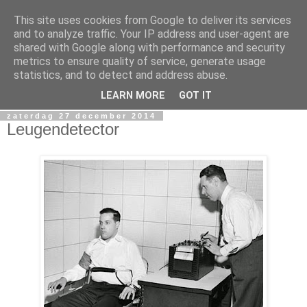
This site uses cookies from Google to deliver its services
Miguel Santos
and to analyze traffic. Your IP address and user-agent are
shared with Google along with performance and security
metrics to ensure quality of service, generate usage
Ergens in Rotterdam. Waarschijnlijk in de nacht. Pen en
statistics, and to detect and address abuse.
papierlijk.
LEARN MORE
GOT IT
zaterdag 27 december 2014
Leugendetector