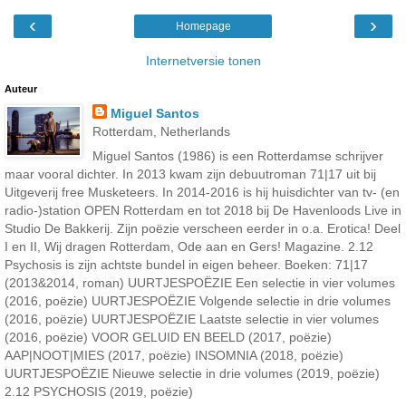
‹
›
Homepage
Internetversie tonen
Auteur
Miguel Santos
Rotterdam, Netherlands
Miguel Santos (1986) is een Rotterdamse schrijver
maar vooral dichter. In 2013 kwam zijn debuutroman 71|17 uit bij
Uitgeverij free Musketeers. In 2014-2016 is hij huisdichter van tv- (en
radio-)station OPEN Rotterdam en tot 2018 bij De Havenloods Live in
Studio De Bakkerij. Zijn poëzie verscheen eerder in o.a. Erotica! Deel
I en II, Wij dragen Rotterdam, Ode aan en Gers! Magazine. 2.12
Psychosis is zijn achtste bundel in eigen beheer. Boeken: 71|17
(2013&2014, roman) UURTJESPOËZIE Een selectie in vier volumes
(2016, poëzie) UURTJESPOËZIE Volgende selectie in drie volumes
(2016, poëzie) UURTJESPOËZIE Laatste selectie in vier volumes
(2016, poëzie) VOOR GELUID EN BEELD (2017, poëzie)
AAP|NOOT|MIES (2017, poëzie) INSOMNIA (2018, poëzie)
UURTJESPOËZIE Nieuwe selectie in drie volumes (2019, poëzie)
2.12 PSYCHOSIS (2019, poëzie)