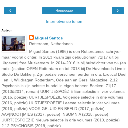
‹
›
Homepage
Internetversie tonen
Auteur
Miguel Santos
Rotterdam, Netherlands
Miguel Santos (1986) is een Rotterdamse schrijver
maar vooral dichter. In 2013 kwam zijn debuutroman 71|17 uit bij
Uitgeverij free Musketeers. In 2014-2016 is hij huisdichter van tv- (en
radio-)station OPEN Rotterdam en tot 2018 bij De Havenloods Live in
Studio De Bakkerij. Zijn poëzie verscheen eerder in o.a. Erotica! Deel
I en II, Wij dragen Rotterdam, Ode aan en Gers! Magazine. 2.12
Psychosis is zijn achtste bundel in eigen beheer. Boeken: 71|17
(2013&2014, roman) UURTJESPOËZIE Een selectie in vier volumes
(2016, poëzie) UURTJESPOËZIE Volgende selectie in drie volumes
(2016, poëzie) UURTJESPOËZIE Laatste selectie in vier volumes
(2016, poëzie) VOOR GELUID EN BEELD (2017, poëzie)
AAP|NOOT|MIES (2017, poëzie) INSOMNIA (2018, poëzie)
UURTJESPOËZIE Nieuwe selectie in drie volumes (2019, poëzie)
2.12 PSYCHOSIS (2019, poëzie)