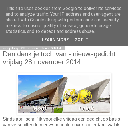
This site uses cookies from Google to deliver its services
Miguel Santos
and to analyze traffic. Your IP address and user-agent are
shared with Google along with performance and security
metrics to ensure quality of service, generate usage
Ergens in Rotterdam. Waarschijnlijk in de nacht. Pen en
statistics, and to detect and address abuse.
papierlijk.
LEARN MORE
GOT IT
vrijdag 28 november 2014
Dan denk je toch van - nieuwsgedicht
vrijdag 28 november 2014
Sinds april schrijf ik voor elke vrijdag een gedicht op basis
van verschillende nieuwsberichten over Rotterdam, wat ik