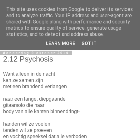
This site uses cookies from Google to deliver its services
Miguel Santos
and to analyze traffic. Your IP address and user-agent are
shared with Google along with performance and security
metrics to ensure quality of service, generate usage
Ergens in Rotterdam. Waarschijnlijk in de nacht. Pen en
statistics, and to detect and address abuse.
papierlijk.
LEARN MORE
GOT IT
donderdag 9 oktober 2014
2.12 Psychosis
Want alleen in de nacht
kan ze samen zijn
met een brandend verlangen
naar een lange, diepgaande
gitaarsolo die haar
body van alle kanten binnendringt-
handen wil ze voelen
tanden wil ze proeven
en vochtig speeksel dat alle verboden