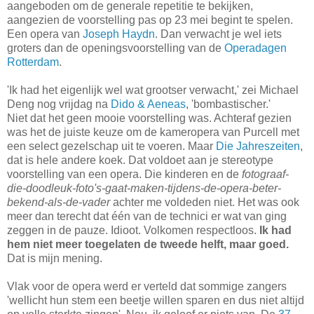
aangeboden om de generale repetitie te bekijken,
aangezien de voorstelling pas op 23 mei begint te spelen.
Een opera van
Joseph Haydn
. Dan verwacht je wel iets
groters dan de openingsvoorstelling van de
Operadagen
Rotterdam
.
'Ik had het eigenlijk wel wat grootser verwacht,' zei Michael
Deng nog vrijdag na
Dido & Aeneas
, 'bombastischer.'
Niet dat het geen mooie voorstelling was. Achteraf gezien
was het de juiste keuze om de kameropera van Purcell met
een select gezelschap uit te voeren. Maar
Die Jahreszeiten
,
dat is hele andere koek. Dat voldoet aan je stereotype
voorstelling van een opera. Die kinderen en de
fotograaf-
die-doodleuk-foto's-gaat-maken-tijdens-de-opera-beter-
bekend-als-de-vader
achter me voldeden niet. Het was ook
meer dan terecht dat één van de technici er wat van ging
zeggen in de pauze. Idioot. Volkomen respectloos.
Ik had
hem niet meer toegelaten de tweede helft, maar goed.
Dat is mijn mening.
Vlak voor de opera werd er verteld dat sommige zangers
'wellicht hun stem een beetje willen sparen en dus niet altijd