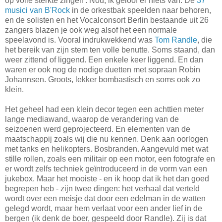
op volle sterkte zingen'. Nou, ik geloof er niets van. De
37
musici van B'Rock
in de orkestbak speelden naar behoren,
en de solisten en het Vocalconsort Berlin bestaande uit 26
zangers blazen je ook weg alsof het een normale
speelavond is. Vooral indrukwekkend was
Tom Randle
, die
het bereik van zijn stem ten volle benutte. Soms staand, dan
weer zittend of liggend. Een enkele keer liggend. En dan
waren er ook nog de nodige duetten met sopraan Robin
Johannsen. Groots, lekker bombastisch en soms ook zo
klein.
Het geheel had een klein decor tegen een achttien meter
lange mediawand, waarop de verandering van de
seizoenen werd geprojecteerd. En elementen van de
maatschappij zoals wij die nu kennen. Denk aan oorlogen
met tanks en helikopters. Bosbranden. Aangevuld met wat
stille rollen, zoals een militair op een motor, een fotografe en
er wordt zelfs techniek geïntroduceerd in de vorm van een
jukebox. Maar het mooiste - en ik hoop dat ik het dan goed
begrepen heb - zijn twee dingen: het verhaal dat verteld
wordt over een meisje dat door een edelman in de watten
gelegd wordt, maar hem verlaat voor een ander lief in de
bergen (ik denk de boer, gespeeld door Randle). Zij is dat