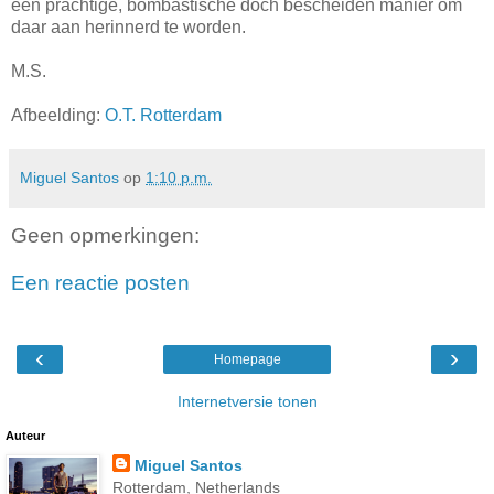
een prachtige, bombastische doch bescheiden manier om
daar aan herinnerd te worden.
M.S.
Afbeelding:
O.T. Rotterdam
Miguel Santos
op
1:10 p.m.
Geen opmerkingen:
Een reactie posten
‹
›
Homepage
Internetversie tonen
Auteur
Miguel Santos
Rotterdam, Netherlands