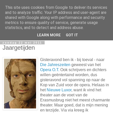
This site uses cookies from Google to deliver its services
Miguel Santos
and to analyze traffic. Your IP address and user-agent are
shared with Google along with performance and security
metrics to ensure quality of service, generate usage
Ergens in Rotterdam. Waarschijnlijk in de nacht. Pen en
statistics, and to detect and address abuse.
papierlijk.
LEARN MORE
GOT IT
zondag 22 mei 2011
Jaargetijden
Gisteravond ben ik - bij toeval - naar
Die Jahreszeiten
geweest van het
Opera O.T.
Ook schrijvers en dichters
willen geëntertaind worden, dus
gisteravond vol spanning op naar de
Kop van Zuid voor de opera. Helaas in
het
Nieuwe Luxor
, want ik vind het
theater aan de voet van de
Erasmusbrug niet het meest charmante
theater. Maar goed, dat is mijn mening
en terzijde. Via via kreeg ik