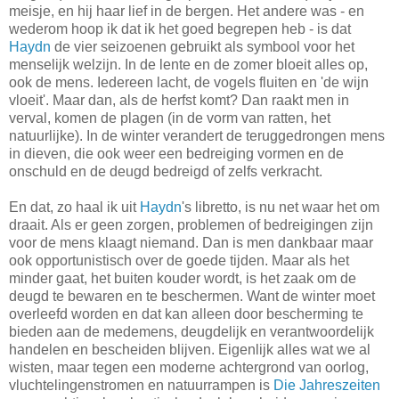
meisje, en hij haar lief in de bergen. Het andere was - en
wederom hoop ik dat ik het goed begrepen heb - is dat
Haydn
de vier seizoenen gebruikt als symbool voor het
menselijk welzijn. In de lente en de zomer bloeit alles op,
ook de mens. Iedereen lacht, de vogels fluiten en 'de wijn
vloeit'. Maar dan, als de herfst komt? Dan raakt men in
verval, komen de plagen (in de vorm van ratten, het
natuurlijke). In de winter verandert de teruggedrongen mens
in dieven, die ook weer een bedreiging vormen en de
onschuld en de deugd bedreigd of zelfs verkracht.
En dat, zo haal ik uit
Haydn
's libretto, is nu net waar het om
draait. Als er geen zorgen, problemen of bedreigingen zijn
voor de mens klaagt niemand. Dan is men dankbaar maar
ook opportunistisch over de goede tijden. Maar als het
minder gaat, het buiten kouder wordt, is het zaak om de
deugd te bewaren en te beschermen. Want de winter moet
overleefd worden en dat kan alleen door bescherming te
bieden aan de medemens, deugdelijk en verantwoordelijk
handelen en bescheiden blijven. Eigenlijk alles wat we al
wisten, maar tegen een moderne achtergrond van oorlog,
vluchtelingenstromen en natuurrampen is
Die Jahreszeiten