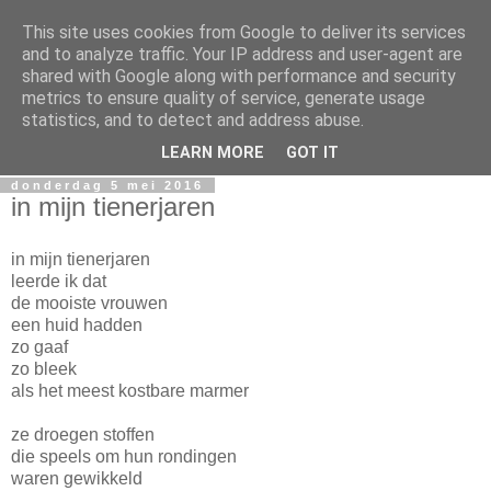
This site uses cookies from Google to deliver its services
Miguel Santos
and to analyze traffic. Your IP address and user-agent are
shared with Google along with performance and security
metrics to ensure quality of service, generate usage
Ergens in Rotterdam. Waarschijnlijk in de nacht. Pen en
statistics, and to detect and address abuse.
papierlijk.
LEARN MORE
GOT IT
donderdag 5 mei 2016
in mijn tienerjaren
in mijn tienerjaren
leerde ik dat
de mooiste vrouwen
een huid hadden
zo gaaf
zo bleek
als het meest kostbare marmer
ze droegen stoffen
die speels om hun rondingen
waren gewikkeld