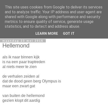
This site uses cookies from Google to deliver its services
Miguel Santos
and to analyze traffic. Your IP address and user-agent are
shared with Google along with performance and security
metrics to ensure quality of service, generate usage
Ergens in Rotterdam. Waarschijnlijk in de nacht. Pen en
statistics, and to detect and address abuse.
papierlijk.
LEARN MORE
GOT IT
maandag 23 mei 2016
Hellemond
als ik naar binnen kijk
is na een paar traptreden
al niets meer te zien
de verhalen zeiden al
dat de dood geen berg Olympus is
maar een zwart gat
van buiten de hellemond
gezien klopt dit aardig