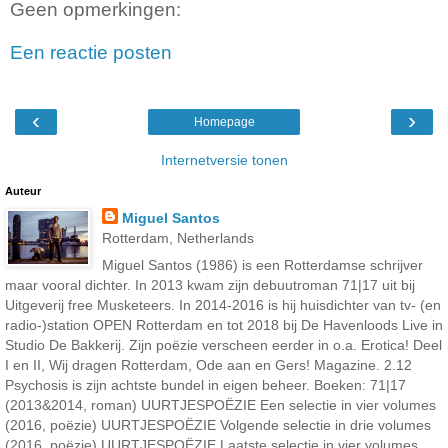
Geen opmerkingen:
Een reactie posten
‹
›
Homepage
Internetversie tonen
Auteur
Miguel Santos
Rotterdam, Netherlands
Miguel Santos (1986) is een Rotterdamse schrijver
maar vooral dichter. In 2013 kwam zijn debuutroman 71|17 uit bij
Uitgeverij free Musketeers. In 2014-2016 is hij huisdichter van tv- (en
radio-)station OPEN Rotterdam en tot 2018 bij De Havenloods Live in
Studio De Bakkerij. Zijn poëzie verscheen eerder in o.a. Erotica! Deel
I en II, Wij dragen Rotterdam, Ode aan en Gers! Magazine. 2.12
Psychosis is zijn achtste bundel in eigen beheer. Boeken: 71|17
(2013&2014, roman) UURTJESPOËZIE Een selectie in vier volumes
(2016, poëzie) UURTJESPOËZIE Volgende selectie in drie volumes
(2016, poëzie) UURTJESPOËZIE Laatste selectie in vier volumes