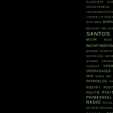
KLASSIEKE OUD
KRAAKVERBOD
LEUGENDETECT
LIPPEN
LITTEKE
MARA
GUN
MAN
MEISJES
MELIS
SANTOS
MUUR
MUZE
NACHTINSPIR
NIEUWE SCHRIJV
NOSTALGIE
NOV
STANDS
ONTMO
OPD
OORLOG
OPERADAGEN
VAN
OVER HET
PATROKLOS
P
POETRY
POET
POLI
POLITIE
PROBEERSEL
RADIO
RAOUL
REVIEW
RIJKEN