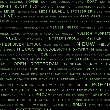
KORT
KOFFIE
HEID
KLEDING
KONINGIN
KONINGINNEDAG
KORTI
KRANT
KUNST
KUS
LAATSTE
LAND OF CONFUSION
LEGO
LIEFDE
LEVEN
LEZEN
LIEFDESBRIEF
OR
LEVENSFASE
LIEKE MA
LIVE
MAAN
MAAS
NS
LOUDER THAN A BOMB
LUISTEREN
LUXOR
MAAT
THON
MARCO MARTENS
MARKTHAL
MARTELAAR
MARVEL
MATHENESS
MENSEN
METRO
SA PANARELLO
MENSELIJKHEID
MICHELLE VAN DI
MULISCH
MUPPET
MILES DAVIS
MINNAARS
MINOTAURUS
MOEDER
MUZIEK
MYTHEN
MYSTERIEVROUW
MYSTERIE
NIEUW
ATIESNUIVEN
NATUUR
NIEU
NICO DIJKSHOORN
NIEUWS
NIEUWSGEDICHT
NIGHTWRITING
ERS PRIJS
NON-FICT
ODE
ELLE
NUR LITERATUR
O.T
ODE AAN
ODYSSEUS
OGEN
ONDERWE
ONTMOETINGSPLEK
ONTSPANNEN
ETING
ONTSLAG
ONZEKERH
OPEN ROTTERDAM
RACHT
OPENBAAR VERVOER
O
OVER
ORPHEUS
OUD
OVER H
OPNAME
OPROEP
OUDER WORDEN
 VERLANGEN NAAR EEN SIGARET
PAKHUIS
PAPIER
PASSIEVRUCHT
P
AUL VAN OSTAIJEN
PEN
PENELOPEIA
PERFORMANCE
PLAAGGEEST
POËZI
RY INTERNATIONAL
POETRY SLAM
POETSCLUB
TIEK
POMGEDICHTEN.NL
PRIJ
POPPODIUM
POST
PRESENTATIE
PROZA
PUBLICATI
PROJECT
PROEVEN
PROZAÏSCH
PSYCHOSE
REACTIE
RECENSIE
RECHTEN
 DE JONG
REMCO CAMPERT
REQUI
ROMAN
ROMANTIEK
&JAARSMA
RITME
ROB VAN DER HOEVEN
ROKEN