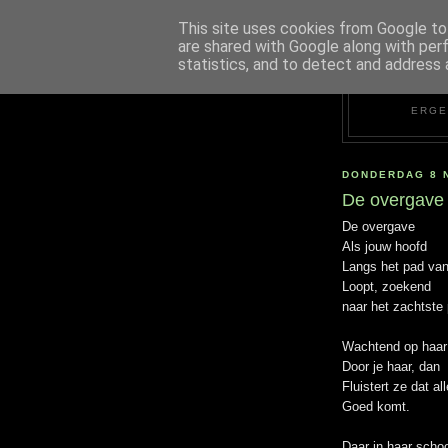
This site uses cookies from Google to 
are shared with Google along with per
statistics, and to detect and address 
ERGE
DONDERDAG 8 
De overgave
De overgave
Als jouw hoofd
Langs het pad va
Loopt, zoekend
naar het zachtste 
Wachtend op haar
Door je haar, dan
Fluistert ze dat al
Goed komt.
Daar in haar schoo