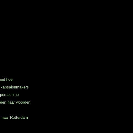
oed hoe
 kapsalonmakers
ypemachine
teren naar woorden
 naar Rotterdam