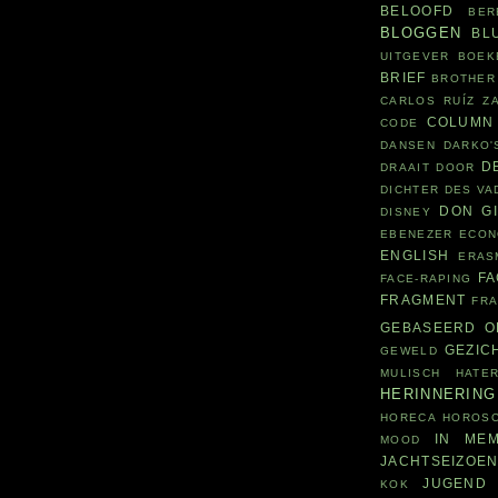
BELOOFD
BER
BLOGGEN
BL
UITGEVER
BOEK
BRIEF
BROTHER
CARLOS RUÍZ Z
COLUMN
CODE
DANSEN
DARKO'
D
DRAAIT DOOR
DICHTER DES V
DON G
DISNEY
EBENEZER
ECON
ENGLISH
ERAS
F
FACE-RAPING
FRAGMENT
FR
GEBASEERD O
GEZIC
GEWELD
MULISCH
HATE
HERINNERING
HORECA
HOROS
IN MEM
MOOD
JACHTSEIZOE
JUGEND
KOK