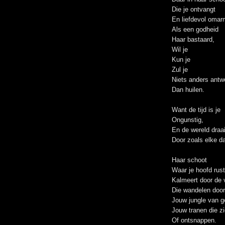
Die je ontvangt
En liefdevol omar
Als een godheid
Haar bastaard,
Wil je
Kun je
Zul je
Niets anders antw
Dan huilen.
Want de tijd is je
Ongunstig,
En de wereld draai
Door zoals elke d
Haar schoot
Waar je hoofd rust
Kalmeert door de 
Die wandelen door
Jouw jungle van g
Jouw tranen die z
Of ontsnappen.