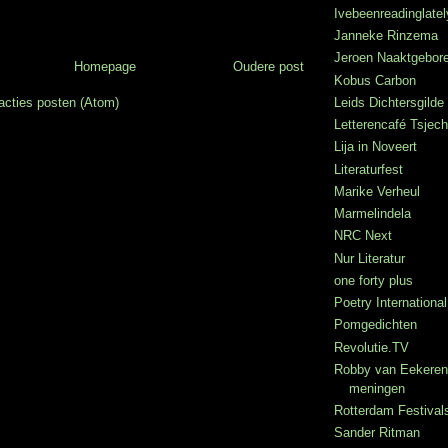
Ivebeenreadinglatel
Janneke Rinzema
Jeroen Naaktgebor
Homepage
Oudere post
Kobus Carbon
Leids Dichtersgilde
acties posten (Atom)
Letterencafé Tsje
Lija in Noveert
Literaturfest
Marike Verheul
Marmelindela
NRC Next
Nur Literatur
one forty plus
Poetry International
Pomgedichten
Revolutie.TV
Robby van Eekeren
meningen
Rotterdam Festival
Sander Ritman