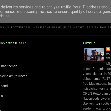
deliver its services and to analyze traffic. Your IP address and 
formance and security metrics to ensure quality of service, gen
abuse.
MIGUEL SANTOS
NS IN ROTTERDAM. WAARSCHIJNLIJK IN DE NACHT. PEN EN PAPIE
NOVEMBER 2012
AUTEUR
RO
NE
Mig
n haar benen
is een Rotterdamse
vooral dichter. In 
plekje om te rusten.
debuutroman 71|17 ui
free Musketeers. In
 hand
huisdichter van tv- 
OPEN Rotterdam en 
les
Havenloods Live in
Bakkerij. Zijn poëz
eerder in o.a. Erotic
t,