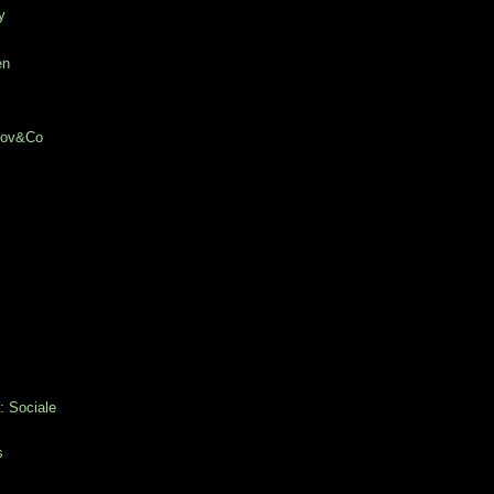
y
en
chov&Co
: Sociale
s