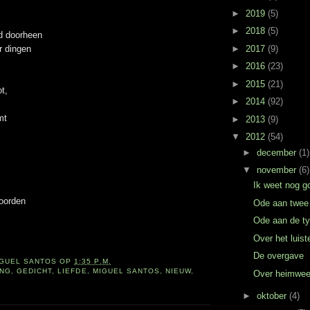
►
2019
(5)
►
2018
(5)
nd doorheen
►
2017
(9)
r dingen
►
2016
(23)
►
2015
(21)
t,
►
2014
(92)
mt
►
2013
(9)
▼
2012
(54)
►
december
(1)
▼
november
(6)
Ik weet nog g
oorden
Ode aan twee
Ode aan de t
Over het luis
De overgave
IGUEL SANTOS
OP
1:35 P.M.
ING
,
GEDICHT
,
LIEFDE
,
MIGUEL SANTOS
,
NIEUW
,
Over heimwee
►
oktober
(4)