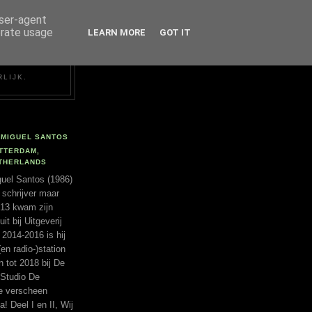
user-agent
erate usage
LEARN MORE
GOT IT
RLIJK.
MIGUEL SANTOS
TTERDAM,
THERLANDS
uel Santos (1986)
 schrijver maar
2013 kwam zijn
t bij Uitgeverij
 2014-2016 is hij
(en radio-)station
tot 2018 bij De
 Studio De
ie verscheen
a! Deel I en II, Wij