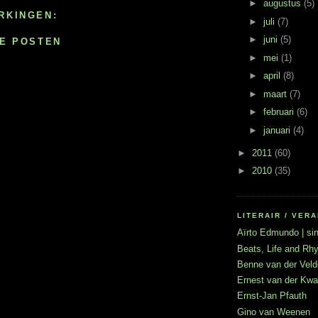
►
augustus
(5)
RKINGEN:
►
juli
(7)
►
juni
(5)
IE POSTEN
►
mei
(1)
►
april
(8)
►
maart
(7)
►
februari
(6)
►
januari
(4)
►
2011
(60)
►
2010
(35)
LITERAIR / VE
Aïrto Edmundo | sin
Beats, Life and R
Benne van der Veld
Ernest van der Kwa
Ernst-Jan Pfauth
Gino van Weenen