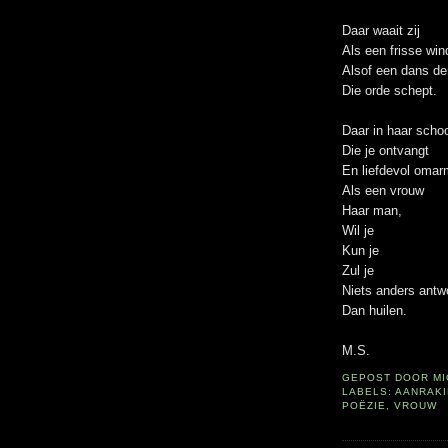
Daar waait zij
Als een frisse wi
Alsof een dans de
Die orde schept.
Daar in haar schoo
Die je ontvangt
En liefdevol omar
Als een vrouw
Haar man,
Wil je
Kun je
Zul je
Niets anders antw
Dan huilen.
M.S.
GEPOST DOOR
M
LABELS:
AANRAK
POËZIE
,
VROUW