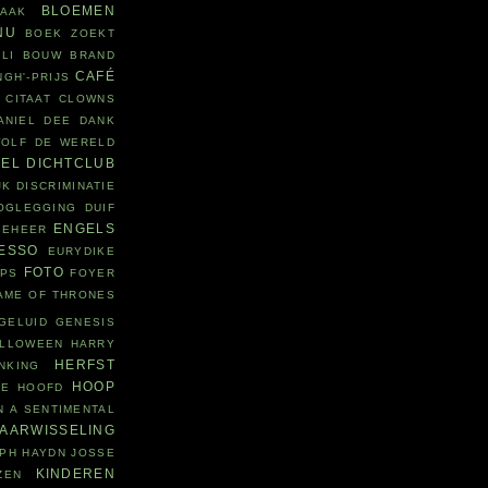
BLOEMEN
LAAK
NU
BOEK ZOEKT
LI
BOUW
BRAND
CAFÉ
NGH'-PRIJS
CITAAT
CLOWNS
ANIEL DEE
DANK
WOLF
DE WERELD
DEL
DICHTCLUB
JK
DISCRIMINATIE
OGLEGGING
DUIF
ENGELS
BEHEER
ESSO
EURYDIKE
FOTO
EPS
FOYER
AME OF THRONES
GELUID
GENESIS
LLOWEEN
HARRY
HERFST
NKING
HOOP
IE
HOOFD
N A SENTIMENTAL
JAARWISSELING
PH HAYDN
JOSSE
KINDEREN
ZEN