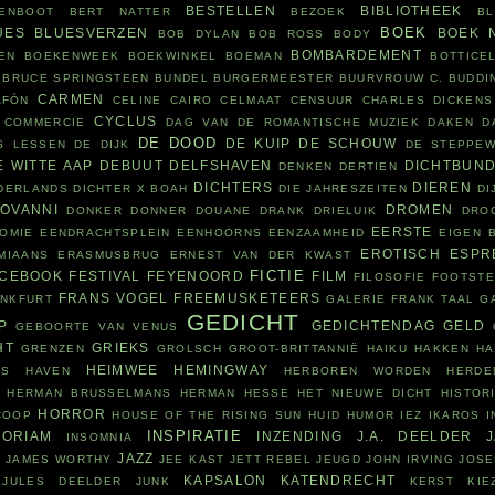
BESTELLEN
BIBLIOTHEEK
ENBOOT
BERT NATTER
BEZOEK
B
BOEK
UES
BLUESVERZEN
BOEK 
BOB DYLAN
BOB ROSS
BODY
BOMBARDEMENT
EN
BOEKENWEEK
BOEKWINKEL
BOEMAN
BOTTICEL
BRUCE SPRINGSTEEN
BUNDEL
BURGERMEESTER
BUURVROUW
C. BUDDI
CARMEN
AFÓN
CELINE CAIRO
CELMAAT
CENSUUR
CHARLES DICKENS
CYCLUS
COMMERCIE
DAG VAN DE ROMANTISCHE MUZIEK
DAKEN
D
DE DOOD
DE KUIP
DE SCHOUW
S LESSEN
DE DIJK
DE STEPPE
E WITTE AAP
DEBUUT
DELFSHAVEN
DICHTBUN
DENKEN
DERTIEN
DICHTERS
DIEREN
ADERLANDS
DICHTER X BOAH
DIE JAHRESZEITEN
DI
IOVANNI
DROMEN
DONKER
DONNER
DOUANE
DRANK
DRIELUIK
DRO
EERSTE
OMIE
EENDRACHTSPLEIN
EENHOORNS
EENZAAMHEID
EIGEN 
EROTISCH
ESPR
MIAANS
ERASMUSBRUG
ERNEST VAN DER KWAST
FICTIE
ACEBOOK
FESTIVAL
FEYENOORD
FILM
FILOSOFIE
FOOTST
FRANS VOGEL
FREEMUSKETEERS
ANKFURT
GALERIE FRANK TAAL
G
GEDICHT
P
GEDICHTENDAG
GELD
GEBOORTE VAN VENUS
HT
GRIEKS
GRENZEN
GROLSCH
GROOT-BRITTANNIË
HAIKU
HAKKEN
HA
HEIMWEE
HEMINGWAY
RS
HAVEN
HERBOREN WORDEN
HERDE
HERMAN BRUSSELMANS
HERMAN HESSE
HET NIEUWE DICHT
HISTOR
HORROR
COOP
HOUSE OF THE RISING SUN
HUID
HUMOR
IEZ
IKAROS
I
INSPIRATIE
ORIAM
INZENDING
J.A. DEELDER
INSOMNIA
N
JAZZ
JAMES WORTHY
JEE KAST
JETT REBEL
JEUGD
JOHN IRVING
JOSE
KAPSALON
KATENDRECHT
JULES DEELDER
JUNK
KERST
KIE