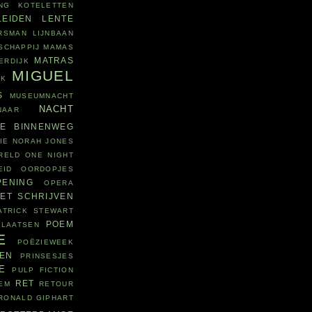
NG
KOTELETTEN
LEIDEN
LENTE
RSMAN
LIJNBAAN
SCHAPPIJ
MAMAS
MATRAS
ERDIJK
MIGUEL
JK
S
MUSEUMNACHT
NACHT
NAAR
WE BINNENWEG
IE
NORAH JONES
RELD
ONE NIGHT
EID
OORDOPJES
PENING
OPERA
ET SCHRIJVEN
ATRICK STEWART
POEM
PLAATSEN
E
POËZIEWEEK
ZEN
PRINSESJES
E
PULP FICTION
RET
EM
RETOUR
RONALD GIPHART