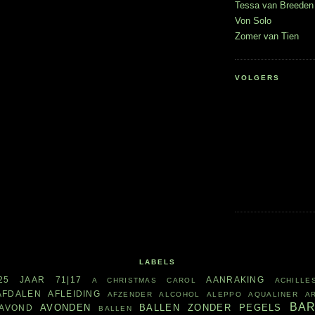
Tessa van Breeden 
Von Solo
Zomer van Tien
VOLGERS
LABELS
25 JAAR
71|17
AANRAKING
A CHRISTMAS CAROL
ACHILLE
AFDALEN
AFLEIDING
AFZENDER
ALCOHOL
ALEPPO
AQUALINER
A
BA
AVONDEN
BALLEN ZONDER PEGELS
AVOND
BALLEN