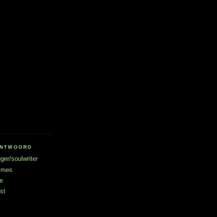
RANTWOORD
ger/soulwriter
hymes
e
st