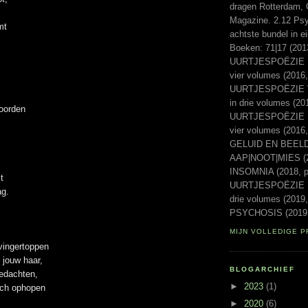
dragen Rotterdam, 
Magazine. 2.12 Psyc
mt
achtste bundel in e
Boeken: 71|17 (20
UURTJESPOËZIE Ee
vier volumes (2016,
UURTJESPOËZIE Vo
in drie volumes (20
oorden
UURTJESPOËZIE Laa
vier volumes (2016
GELUID EN BEELD 
AAP|NOOT|MIES (2
INSOMNIA (2018, p
t
UURTJESPOËZIE Ni
ag.
drie volumes (2019,
PSYCHOSIS (2019,
MIJN VOLLEDIGE P
vingertoppen
 jouw haar,
BLOGARCHIEF
edachten,
►
2023
(1)
ich ophopen
►
2020
(6)