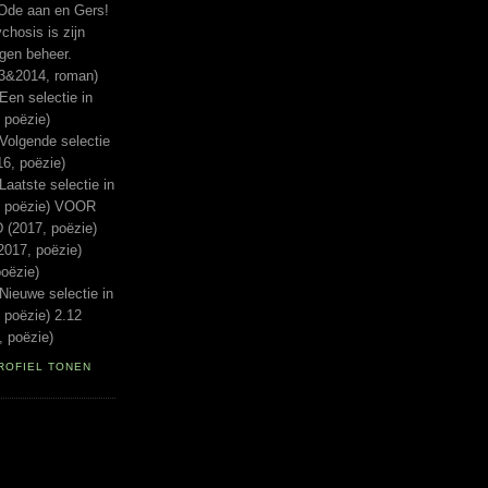
Ode aan en Gers!
hosis is zijn
igen beheer.
13&2014, roman)
n selectie in
 poëzie)
lgende selectie
16, poëzie)
tste selectie in
, poëzie) VOOR
(2017, poëzie)
017, poëzie)
oëzie)
euwe selectie in
 poëzie) 2.12
 poëzie)
ROFIEL TONEN