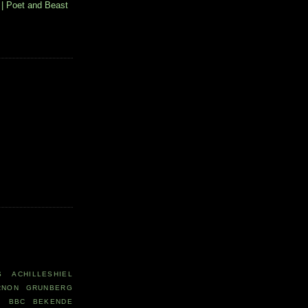
| Poet and Beast
S
ACHILLESHIEL
RNON GRUNBERG
R
BBC
BEKENDE