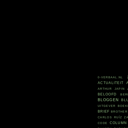
0-VERBAAL.NL
ACTUALITEIT
ARTHUR JAPIN
BELOOFD
BER
BLOGGEN
BL
UITGEVER
BOEK
BRIEF
BROTHER
CARLOS RUÍZ Z
COLUMN
CODE