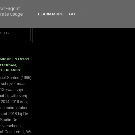
user-agent
erate usage
LEARN MORE
GOT IT
RLIJK.
MIGUEL SANTOS
TTERDAM,
THERLANDS
uel Santos (1986)
 schrijver maar
2013 kwam zijn
t bij Uitgeverij
 2014-2016 is hij
(en radio-)station
tot 2018 bij De
 Studio De
ie verscheen
a! Deel I en II, Wij