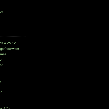
ter
RANTWOORD
ger/soulwriter
hymes
e
st
y
en
chov&Co