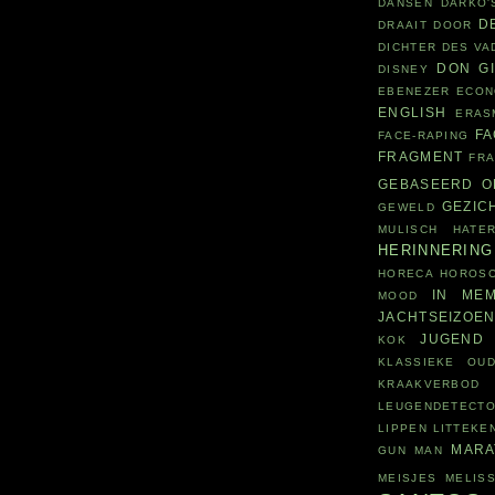
DANSEN
DARKO'
D
DRAAIT DOOR
DICHTER DES V
DON G
DISNEY
EBENEZER
ECON
ENGLISH
ERAS
F
FACE-RAPING
FRAGMENT
FR
GEBASEERD O
GEZIC
GEWELD
MULISCH
HATE
HERINNERING
HORECA
HOROS
IN MEM
MOOD
JACHTSEIZOE
JUGEND
KOK
KLASSIEKE OUD
KRAAKVERBOD
LEUGENDETECT
LIPPEN
LITTEKE
MARA
GUN
MAN
MEISJES
MELIS