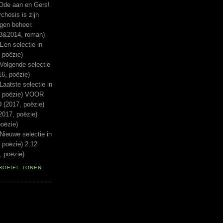
Ode aan en Gers!
hosis is zijn
igen beheer.
13&2014, roman)
n selectie in
 poëzie)
lgende selectie
16, poëzie)
tste selectie in
, poëzie) VOOR
(2017, poëzie)
017, poëzie)
oëzie)
euwe selectie in
 poëzie) 2.12
 poëzie)
ROFIEL TONEN