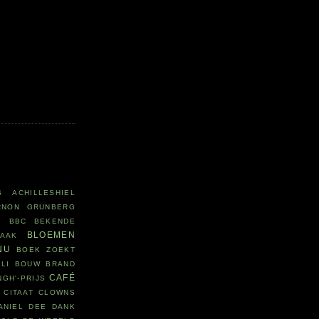
S
ACHILLESHIEL
RNON GRUNBERG
R
BBC
BEKENDE
BLOEMEN
LAAK
NU
BOEK ZOEKT
LI
BOUW
BRAND
CAFÉ
NGH'-PRIJS
CITAAT
CLOWNS
ANIEL DEE
DANK