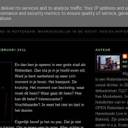
deliver its services and to analyze traffic. Your IP address and 
formance and security metrics to ensure quality of service, gen
abuse.
MIGUEL SANTOS
NS IN ROTTERDAM. WAARSCHIJNLIJK IN DE NACHT. PEN EN PAPIE
EBRUARI 2011
AUTEUR
RO
En dan ben je opeens in een grote stad als
NE
Rotterdam. Dan sta je in je hoofd even stil.
Mig
Want je bent aanbeland op weer zo'n
is een Rotterdamse
moment in je leven. Het keerpunt. De
vooral dichter. In 
kruising. Het moment van bezinning: waar
debuutroman 71|17 ui
moet dit heen? Waar gaat dit heen? Hoe
free Musketeers. In
kan dit beter? Interessanter?
huisdichter van tv- 
Vruchtbaarder? Je weet het niet en tast in
OPEN Rotterdam en 
het duister.
Havenloods Live in
Bakkerij. Zijn poëz
Eigenlijk besef je het nu pas. Dat je niet
eerder in o.a. Erotic
an kiezen. Om je eigen weg te gaan. Alles achter je