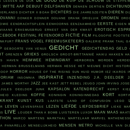
DE DOOD
DE KUIP
DE SCHOUW
S LESSEN
DE DIJK
DE STEPPE
E WITTE AAP
DEBUUT
DELFSHAVEN
DICHTBUN
DENKEN
DERTIEN
DICHTERS
DIEREN
ADERLANDS
DICHTER X BOAH
DIE JAHRESZEITEN
DI
IOVANNI
DROMEN
DONKER
DONNER
DOUANE
DRANK
DRIELUIK
DRO
EERSTE
OMIE
EENDRACHTSPLEIN
EENHOORNS
EENZAAMHEID
EIGEN 
EROTISCH
ESPR
MIAANS
ERASMUSBRUG
ERNEST VAN DER KWAST
FICTIE
ACEBOOK
FESTIVAL
FEYENOORD
FILM
FILOSOFIE
FOOTST
FRANS VOGEL
FREEMUSKETEERS
ANKFURT
GALERIE FRANK TAAL
G
GEDICHT
P
GEDICHTENDAG
GELD
GEBOORTE VAN VENUS
HT
GRIEKS
GRENZEN
GROLSCH
GROOT-BRITTANNIË
HAIKU
HAKKEN
HA
HEIMWEE
HEMINGWAY
RS
HAVEN
HERBOREN WORDEN
HERDE
HERMAN BRUSSELMANS
HERMAN HESSE
HET NIEUWE DICHT
HISTOR
HORROR
COOP
HOUSE OF THE RISING SUN
HUID
HUMOR
IEZ
IKAROS
I
INSPIRATIE
ORIAM
INZENDING
J.A. DEELDER
INSOMNIA
N
JAZZ
JAMES WORTHY
JEE KAST
JETT REBEL
JEUGD
JOHN IRVING
JOSE
KAPSALON
KATENDRECHT
JULES DEELDER
JUNK
KERST
KIE
KORT
KOFFIE
HEID
KLEDING
KONINGIN
KONINGINNEDAG
KORTI
KRANT
KUNST
KUS
LAATSTE
LAND OF CONFUSION
LEGO
LIEFDE
LEVEN
LEZEN
LIEFDESBRIEF
OR
LEVENSFASE
LIEKE MA
LIVE
MAAN
MAAS
NS
LOUDER THAN A BOMB
LUISTEREN
LUXOR
MAAT
THON
MARCO MARTENS
MARKTHAL
MARTELAAR
MARVEL
MATHENESS
MENSEN
METRO
SA PANARELLO
MENSELIJKHEID
MICHELLE VAN DI