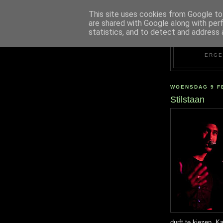
This site uses cookies from Google to 
are shared with Google along with per
statistics, and to detect and address 
ERGE
WOENSDAG 9 F
Stilstaan
durft te kiezen. K