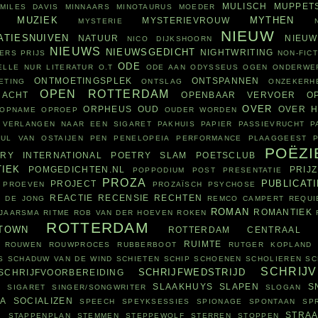
MULISCH
MUPPET
MILES DAVIS
MINNAARS
MINOTAURUS
MOEDER
MUZIEK
MYTHEN
MYSTERIEVROUW
MYSTERIE
NIEUW
ATIESNUIVEN
NATUUR
NIEU
NICO DIJKSHOORN
NIEUWS
NIEUWSGEDICHT
NIGHTWRITING
ERS PRIJS
NON-FICT
ODE
ELLE
NUR LITERATUR
O.T
ODE AAN
ODYSSEUS
OGEN
ONDERWE
ONTMOETINGSPLEK
ONTSPANNEN
ETING
ONTSLAG
ONZEKERH
OPEN ROTTERDAM
RACHT
OPENBAAR VERVOER
O
OVER
ORPHEUS
OUD
OVER H
OPNAME
OPROEP
OUDER WORDEN
 VERLANGEN NAAR EEN SIGARET
PAKHUIS
PAPIER
PASSIEVRUCHT
P
AUL VAN OSTAIJEN
PEN
PENELOPEIA
PERFORMANCE
PLAAGGEEST
POËZI
RY INTERNATIONAL
POETRY SLAM
POETSCLUB
TIEK
POMGEDICHTEN.NL
PRIJ
POPPODIUM
POST
PRESENTATIE
PROZA
PUBLICATI
PROJECT
PROEVEN
PROZAÏSCH
PSYCHOSE
REACTIE
RECENSIE
RECHTEN
 DE JONG
REMCO CAMPERT
REQUI
ROMAN
ROMANTIEK
&JAARSMA
RITME
ROB VAN DER HOEVEN
ROKEN
ROTTERDAM
TOWN
ROTTERDAM CENTRAAL
RUIMTE
ROUWEN
ROUWPROCES
RUBBERBOOT
RUTGER KOPLAND
S
SCHADUW VAN DE WIND
SCHIETEN
SCHIP
SCHOENEN
SCHOLIEREN
SC
SCHRIJ
SCHRIJFWEDSTRIJD
SCHRIJFVOORBEREIDING
SLAAKHUYS
SLAPEN
S
E
SIGARET
SINGER/SONGWRITER
SLOGAN
IA
SOCIALIZEN
SPEECH
SPEYKSESSIES
SPIONAGE
SPONTAAN
SP
R
STRAA
STAPPENPLAN
STEMMEN
STEPPEWOLF
STERREN
STOPPEN