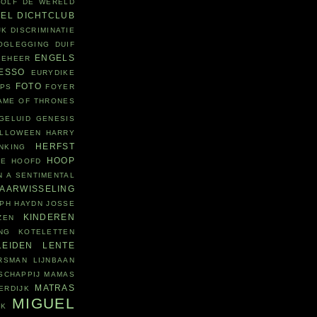
WOLF
DE WERELD
DEL
DICHTCLUB
JK
DISCRIMINATIE
OGLEGGING
DUIF
ENGELS
BEHEER
ESSO
EURYDIKE
FOTO
EPS
FOYER
AME OF THRONES
GELUID
GENESIS
LLOWEEN
HARRY
HERFST
NKING
HOOP
IE
HOOFD
N A SENTIMENTAL
JAARWISSELING
PH HAYDN
JOSSE
KINDEREN
ZEN
NG
KOTELETTEN
LEIDEN
LENTE
RSMAN
LIJNBAAN
SCHAPPIJ
MAMAS
MATRAS
ERDIJK
MIGUEL
JK