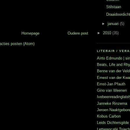
Stilstaan
Draaidoordich
►
januari
(5)
►
2010
(35)
Homepage
Oudere post
acties posten (Atom)
LITERAIR / VE
Aïrto Edmundo | sin
Beats, Life and R
Benne van der Veld
Ernest van der Kwa
Ernst-Jan Pfauth
Gino van Weenen
Ivebeenreadinglatel
Janneke Rinzema
Jeroen Naaktgebor
Kobus Carbon
Leids Dichtersgilde
Letterencafé Tsje