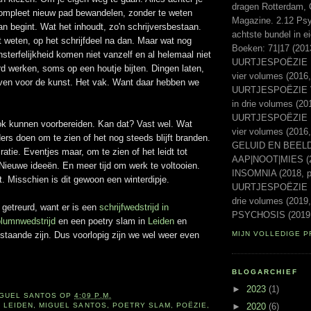
dragen Rotterdam, 
compleet nieuw pad bewandelen, zonder te weten
Magazine. 2.12 Psyc
aan begint. Wat het inhoudt, zo'n schrijversbestaan.
achtste bundel in e
t weten, op het schrijfdeel na dan. Maar wat nog
Boeken: 71|17 (20
terfelijkheid komen niet vanzelf en al helemaal niet
UURTJESPOËZIE Ee
d werken, soms op een houtje bijten. Dingen laten,
vier volumes (2016,
even voor de kunst. Het vak. Want daar hebben we
UURTJESPOËZIE Vo
in drie volumes (20
UURTJESPOËZIE Laa
ok kunnen voorbereiden. Kan dat? Vast wel. Wat
vier volumes (2016
ers doen om te zien of het nog steeds blijft branden.
GELUID EN BEELD 
ratie. Eventjes maar, om te zien of het leidt tot
AAP|NOOT|MIES (2
 Nieuwe ideeën. En meer tijd om werk te voltooien.
INSOMNIA (2018, p
. Misschien is dit gewoon een winterdipje.
UURTJESPOËZIE Ni
drie volumes (2019,
 getreurd, want er is een
schrijfwedstrijd in
PSYCHOSIS (2019,
lumnwedstrijd
en een poetry slam in
Leiden
en
staande zijn. Dus voorlopig zijn we wel weer even
MIJN VOLLEDIGE P
BLOGARCHIEF
►
2023
(1)
IGUEL SANTOS
OP
4:09 P.M.
,
LEIDEN
,
MIGUEL SANTOS
,
POETRY SLAM
,
POËZIE
,
►
2020
(6)