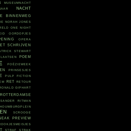
S
MUSEUMNACHT
NACHT
NAAR
WE BINNENWEG
IE
NORAH JONES
RELD
ONE NIGHT
EID
OORDOPJES
PENING
OPERA
ET SCHRIJVEN
ATRICK STEWART
POEM
PLAATSEN
E
POËZIEWEEK
ZEN
PRINSESJES
E
PULP FICTION
RET
EM
RETOUR
RONALD GIPHART
ROTTERDAMSE
SANDER RITMAN
HOUWBURGPLEIN
VEN
SCROOGE
NEAK PREVIEW
ROOKJESMEISJES
T
STRAF
STRAK