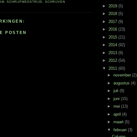
AM
,
SCHRIJFWEDSTRIJD
,
SCHRIJVEN
►
2019
(5)
►
2018
(5)
RKINGEN:
►
2017
(9)
►
2016
(23)
IE POSTEN
►
2015
(21)
►
2014
(92)
►
2013
(9)
►
2012
(54)
▼
2011
(60)
►
november
(2)
►
augustus
(4)
►
juli
(9)
►
juni
(15)
►
mei
(13)
►
april
(4)
►
maart
(5)
▼
februari
(3)
Column