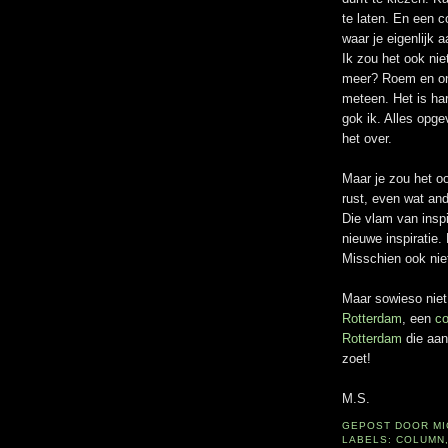
te laten. En een 
waar je eigenlijk 
Ik zou het ook nie
meer? Roem en ons
meteen. Het is har
gok ik. Alles opg
het over.
Maar je zou het o
rust, even wat and
Die vlam van inspi
nieuwe inspiratie.
Misschien ook niet
Maar sowieso niet
Rotterdam
, een
co
Rotterdam
die aan
zoet!
M.S.
GEPOST DOOR
M
LABELS:
COLUMN