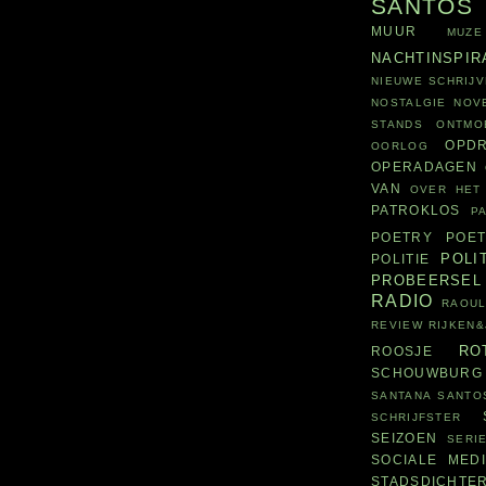
SANTOS
MUUR
MUZE
NACHTINSPIR
NIEUWE SCHRIJV
NOSTALGIE
NOV
STANDS
ONTMO
OPD
OORLOG
OPERADAGEN
VAN
OVER HET
PATROKLOS
P
POETRY
POET
POLI
POLITIE
PROBEERSEL
RADIO
RAOUL
REVIEW
RIJKEN
RO
ROOSJE
SCHOUWBURG
SANTANA
SANTO
SCHRIJFSTER
SEIZOEN
SERI
SOCIALE MED
STADSDICHTE