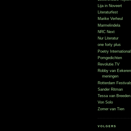
Lija in Noveert
Literaturfest
Marike Verheul
Marmelindela
NRC Next
Nur Literatur
one forty plus
Poetry International
Pomgedichten
Revolutie.TV
Robby van Eekeren
meningen
Rotterdam Festival
Sander Ritman
Tessa van Breeden 
Von Solo
Zomer van Tien
VOLGERS