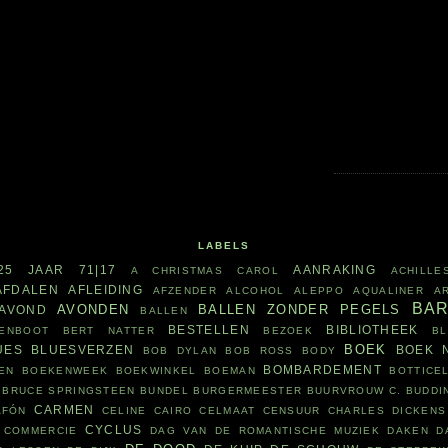
LABELS
25 JAAR
71|17
AANRAKING
A CHRISTMAS CAROL
ACHILLE
AFDALEN
AFLEIDING
AFZENDER
ALCOHOL
ALEPPO
AQUALINER
A
BA
AVONDEN
BALLEN ZONDER PEGELS
AVOND
BALLEN
BESTELLEN
BIBLIOTHEEK
ENBOOT
BERT NATTER
BEZOEK
B
BOEK
UES
BLUESVERZEN
BOEK 
BOB DYLAN
BOB ROSS
BODY
BOMBARDEMENT
EN
BOEKENWEEK
BOEKWINKEL
BOEMAN
BOTTICEL
BRUCE SPRINGSTEEN
BUNDEL
BURGERMEESTER
BUURVROUW
C. BUDDI
CARMEN
AFÓN
CELINE CAIRO
CELMAAT
CENSUUR
CHARLES DICKENS
CYCLUS
COMMERCIE
DAG VAN DE ROMANTISCHE MUZIEK
DAKEN
D