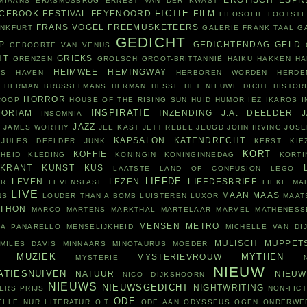
MIAANS
ERASMUSBRUG
ERNEST VAN DER KWAST
FICTIE
ACEBOOK
FESTIVAL
FEYENOORD
FILM
FILOSOFIE
FOOTST
FRANS VOGEL
FREEMUSKETEERS
ANKFURT
GALERIE FRANK TAAL
G
GEDICHT
P
GEDICHTENDAG
GELD
GEBOORTE VAN VENUS
HT
GRIEKS
GRENZEN
GROLSCH
GROOT-BRITTANNIË
HAIKU
HAKKEN
HA
HEIMWEE
HEMINGWAY
RS
HAVEN
HERBOREN WORDEN
HERDE
HERMAN BRUSSELMANS
HERMAN HESSE
HET NIEUWE DICHT
HISTOR
HORROR
COOP
HOUSE OF THE RISING SUN
HUID
HUMOR
IEZ
IKAROS
I
INSPIRATIE
ORIAM
INZENDING
J.A. DEELDER
INSOMNIA
N
JAZZ
JAMES WORTHY
JEE KAST
JETT REBEL
JEUGD
JOHN IRVING
JOSE
KAPSALON
KATENDRECHT
JULES DEELDER
JUNK
KERST
KIE
KORT
KOFFIE
HEID
KLEDING
KONINGIN
KONINGINNEDAG
KORTI
KRANT
KUNST
KUS
LAATSTE
LAND OF CONFUSION
LEGO
LIEFDE
LEVEN
LEZEN
LIEFDESBRIEF
OR
LEVENSFASE
LIEKE MA
LIVE
MAAN
MAAS
NS
LOUDER THAN A BOMB
LUISTEREN
LUXOR
MAAT
THON
MARCO MARTENS
MARKTHAL
MARTELAAR
MARVEL
MATHENESS
MENSEN
METRO
SA PANARELLO
MENSELIJKHEID
MICHELLE VAN DI
MULISCH
MUPPET
MILES DAVIS
MINNAARS
MINOTAURUS
MOEDER
MUZIEK
MYTHEN
MYSTERIEVROUW
MYSTERIE
NIEUW
ATIESNUIVEN
NATUUR
NIEU
NICO DIJKSHOORN
NIEUWS
NIEUWSGEDICHT
NIGHTWRITING
ERS PRIJS
NON-FICT
ODE
ELLE
NUR LITERATUR
O.T
ODE AAN
ODYSSEUS
OGEN
ONDERWE