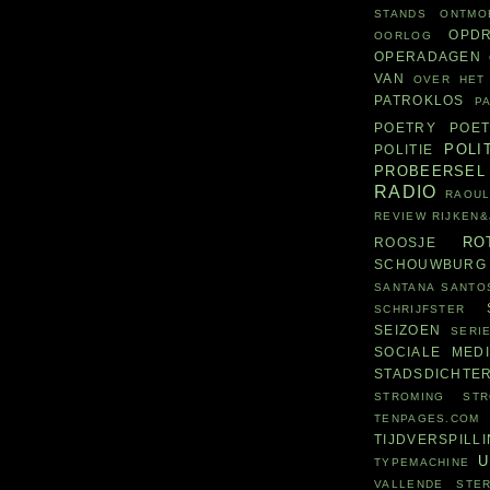
STANDS
ONTMO
OPD
OORLOG
OPERADAGEN
VAN
OVER HET
PATROKLOS
P
POETRY
POET
POLI
POLITIE
PROBEERSEL
RADIO
RAOUL
REVIEW
RIJKEN
RO
ROOSJE
SCHOUWBURG
SANTANA
SANTO
SCHRIJFSTER
SEIZOEN
SERI
SOCIALE MED
STADSDICHTE
STROMING
ST
TENPAGES.COM
TIJDVERSPILL
U
TYPEMACHINE
VALLENDE STE