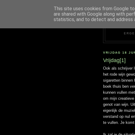
This site uses cookies from Google to 
are shared with Google along with per
statistics, and to detect and address 
ERGE
VRIJDAG 18 JU
Vrijdag[1]
Ook als schrijver l
het rode wijn gewo
sigaretten binnen 
boek thuis ben ver
kunnen vullen met 
om mijn creatieve 
genot van wijn. Ui
eigenlijk de muzie
verstand op nul e
te vullen. Je komt
Ik zal je de situat