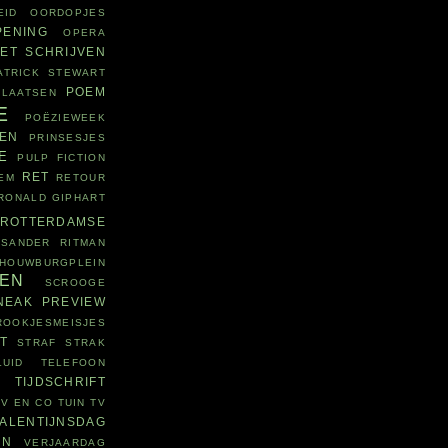
EID
OORDOPJES
PENING
OPERA
ET SCHRIJVEN
ATRICK STEWART
POEM
PLAATSEN
E
POËZIEWEEK
ZEN
PRINSESJES
E
PULP FICTION
RET
EM
RETOUR
RONALD GIPHART
ROTTERDAMSE
SANDER RITMAN
HOUWBURGPLEIN
VEN
SCROOGE
NEAK PREVIEW
ROOKJESMEISJES
T
STRAF
STRAK
UID
TELEFOON
E
TIJDSCHRIFT
V EN CO
TUIN
TV
ALENTIJNSDAG
EN
VERJAARDAG