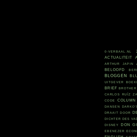
0-VERBAAL.NL
ACTUALITEIT
ARTHUR JAPIN
BELOOFD
BER
BLOGGEN
BL
UITGEVER
BOEK
BRIEF
BROTHER
CARLOS RUÍZ Z
COLUMN
CODE
DANSEN
DARKO'
D
DRAAIT DOOR
DICHTER DES V
DON G
DISNEY
EBENEZER
ECON
ENGLISH