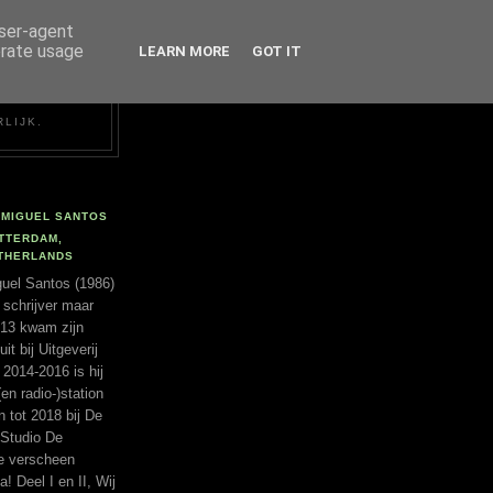
user-agent
erate usage
LEARN MORE
GOT IT
RLIJK.
MIGUEL SANTOS
TTERDAM,
THERLANDS
uel Santos (1986)
 schrijver maar
2013 kwam zijn
t bij Uitgeverij
 2014-2016 is hij
(en radio-)station
tot 2018 bij De
 Studio De
ie verscheen
a! Deel I en II, Wij