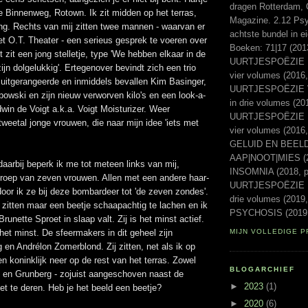
dragen Rotterdam, 
 Binnenweg, Rotown. Ik zit midden op het terras,
Magazine. 2.12 Psyc
ng. Rechts van mij zitten twee mannen - waarvan er
achtste bundel in e
het O.T. Theater - een serieus gesprek te voeren over
Boeken: 71|17 (20
 zit een jong stelletje, type 'We hebben elkaar in de
UURTJESPOËZIE Ee
jn dolgelukkig'. Ertegenover bevindt zich een trio
vier volumes (2016,
 uitgerangeerde en inmiddels bevallen Kim Basinger,
UURTJESPOËZIE Vo
bowski en zijn nieuw verworven kilo's en een look-a-
in drie volumes (20
dwin de Voigt a.k.a. Voigt Moisturizer. Weer
UURTJESPOËZIE Laa
tweetal jonge vrouwen, die naar mijn idee 'iets met
vier volumes (2016
GELUID EN BEELD 
AAP|NOOT|MIES (2
daarbij beperk ik me tot meteen links van mij,
INSOMNIA (2018, p
groep van zeven vrouwen. Allen met een andere haar-
UURTJESPOËZIE Ni
oor ik ze bij deze bombardeer tot 'de zeven zondes'.
drie volumes (2019,
itten maar een beetje schaapachtig te lachen en ik
PSYCHOSIS (2019,
Brunette Sproet in slaap valt. Zij is het minst actief.
 het minst. De sfeermakers in dit geheel zijn
MIJN VOLLEDIGE P
g en Andrélon Zomerblond. Zij zitten, net als ik op
en koninklijk neer op de rest van het terras. Zowel
BLOGARCHIEF
n en Grunberg - zojuist aangeschoven naast de
►
2023
(1)
niet te deren. Heb je het beeld een beetje?
►
2020
(6)