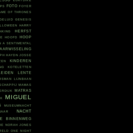
EURYDIKE
FOTO
EPS
FOYER
AME OF THRONES
GELUID
GENESIS
LLOWEEN
HARRY
HERFST
NKING
HOOP
IE
HOOFD
N A SENTIMENTAL
JAARWISSELING
PH HAYDN
JOSSE
KINDEREN
ZEN
NG
KOTELETTEN
LEIDEN
LENTE
RSMAN
LIJNBAAN
SCHAPPIJ
MAMAS
MATRAS
ERDIJK
MIGUEL
JK
S
MUSEUMNACHT
NACHT
NAAR
WE BINNENWEG
IE
NORAH JONES
RELD
ONE NIGHT