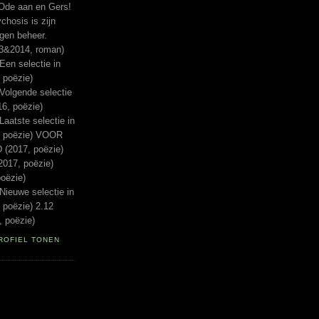
Ode aan en Gers!
hosis is zijn
igen beheer.
13&2014, roman)
n selectie in
 poëzie)
lgende selectie
16, poëzie)
tste selectie in
, poëzie) VOOR
(2017, poëzie)
017, poëzie)
oëzie)
euwe selectie in
 poëzie) 2.12
 poëzie)
ROFIEL TONEN