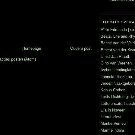
LITERAIR / VE
Aïrto Edmundo | sin
Beats, Life and R
Benne van der Veld
Homepage
Oudere post
Ernest van der Kwa
Ernst-Jan Pfauth
acties posten (Atom)
Gino van Weenen
Ivebeenreadinglatel
Janneke Rinzema
Jeroen Naaktgebor
Kobus Carbon
Leids Dichtersgilde
Letterencafé Tsje
Lija in Noveert
Literaturfest
Marike Verheul
Marmelindela