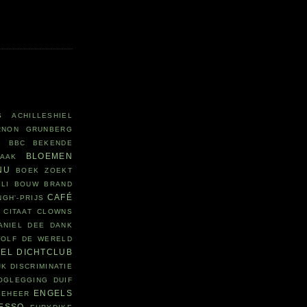
S
ACHILLESHIEL
RNON GRUNBERG
R
BBC
BEKENDE
BLOEMEN
LAAK
NU
BOEK ZOEKT
LI
BOUW
BRAND
CAFÉ
NGH'-PRIJS
CITAAT
CLOWNS
ANIEL DEE
DANK
WOLF
DE WERELD
DEL
DICHTCLUB
JK
DISCRIMINATIE
OGLEGGING
DUIF
ENGELS
BEHEER
ESSO