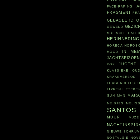
ERAS
F
FACE-RAPING
FRAGMENT
FR
GEBASEERD O
GEZIC
GEWELD
MULISCH
HATE
HERINNERING
HORECA
HOROS
IN MEM
MOOD
JACHTSEIZOE
JUGEND
KOK
KLASSIEKE OUD
KRAAKVERBOD
LEUGENDETECT
LIPPEN
LITTEKE
MARA
GUN
MAN
MEISJES
MELIS
SANTOS
MUUR
MUZE
NACHTINSPIR
NIEUWE SCHRIJV
NOSTALGIE
NOV