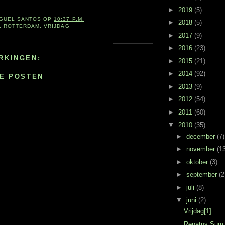
►
2019
(5)
IGUEL SANTOS
OP
10:37 P.M.
►
2018
(5)
,
ROTTERDAM
,
VRIJDAG
►
2017
(9)
►
2016
(23)
RKINGEN:
►
2015
(21)
►
2014
(92)
IE POSTEN
►
2013
(9)
►
2012
(54)
►
2011
(60)
▼
2010
(35)
►
december
(7)
►
november
(1
►
oktober
(3)
►
september
(2
►
juli
(8)
▼
juni
(2)
Vrijdag[1]
Renatus Sum