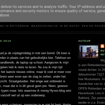
deliver its services and to analyze traffic. Your IP address and 
formance and security metrics to ensure quality of service, gen
abuse.
MIGUEL SANTOS
NS IN ROTTERDAM. WAARSCHIJNLIJK IN DE NACHT. PEN EN PAPIE
NI 2010
AUTEUR
RO
uid je de vrijdagmiddag in met een borrel. Dit keer is
NE
rden in plaats van het gebruikelijke bier. Telefoon en
Mig
handbereik, de laptop op schoot. Aangezien ik mijn
is een Rotterdamse
geten heb ik niets te lezen. Nu zou ik mijn tijd
vooral dichter. In 
het laatste nieuws online, maar ik voel er meer voor
debuutroman 71|17 ui
brein weer even aan de slag te zetten. onder het
free Musketeers. In
tzicht. Straatgeluiden. Het enige wat ontbreekt is
huisdichter van tv- 
k, maar dat is in dit geval geen pre. Neen, gewoon
OPEN Rotterdam en 
n typen maar. Iets waarmee ik menig Hyves-blog wist
Havenloods Live in
 vanzelf wel uit op een onderwerp.
Bakkerij. Zijn poëz
eerder in o.a. Erotic
ie eens schetsen, aangezien je er niet bij bent. Hartje