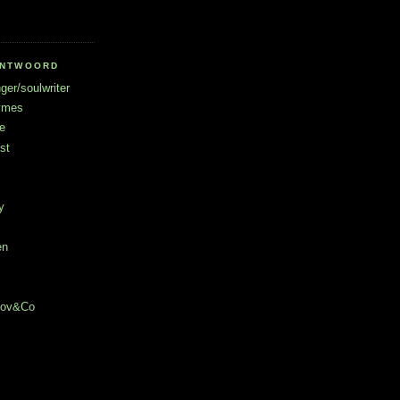
RANTWOORD
ger/soulwriter
hymes
e
st
y
en
chov&Co