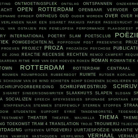
ONTMOETINGSPLEK
ONTSPANNEN
ETING
ONTSLAG
ONZEKERH
OPEN ROTTERDAM
RACHT
OPENBAAR VERVOER
O
OVER
ORPHEUS
OUD
OVER H
OPNAME
OPROEP
OUDER WORDEN
 VERLANGEN NAAR EEN SIGARET
PAKHUIS
PAPIER
PASSIEVRUCHT
P
AUL VAN OSTAIJEN
PEN
PENELOPEIA
PERFORMANCE
PLAAGGEEST
POËZI
RY INTERNATIONAL
POETRY SLAM
POETSCLUB
TIEK
POMGEDICHTEN.NL
PRIJ
POPPODIUM
POST
PRESENTATIE
PROZA
PUBLICATI
PROJECT
PROEVEN
PROZAÏSCH
PSYCHOSE
REACTIE
RECENSIE
RECHTEN
 DE JONG
REMCO CAMPERT
REQUI
ROMAN
ROMANTIEK
&JAARSMA
RITME
ROB VAN DER HOEVEN
ROKEN
ROTTERDAM
TOWN
ROTTERDAM CENTRAAL
RUIMTE
ROUWEN
ROUWPROCES
RUBBERBOOT
RUTGER KOPLAND
S
SCHADUW VAN DE WIND
SCHIETEN
SCHIP
SCHOENEN
SCHOLIEREN
SC
SCHRIJ
SCHRIJFWEDSTRIJD
SCHRIJFVOORBEREIDING
SLAAKHUYS
SLAPEN
S
E
SIGARET
SINGER/SONGWRITER
SLOGAN
IA
SOCIALIZEN
SPEECH
SPEYKSESSIES
SPIONAGE
SPONTAAN
SP
R
STRAA
STAPPENPLAN
STEMMEN
STEPPEWOLF
STERREN
STOPPEN
ROOM
STUDENTEN
SUPPORT
SYRIË
TANDENBORSTEL
TEGENGEL
THEMA
THEATER
THEM
TESTAMENT
THEATER. WALHALLA
ING
TOEKOMST
TRAM 4
TRANSLATION
TROUWERIJ
TROJE
TSJECHO
ITDAGING
UITGEVERIJ
UURTJESPOËZIE
VAKANTIE
V
UITGEVEN
VERHAAL
VERHAL
RREN
VAMPIER
VASTHOUDEN
VERFILMING