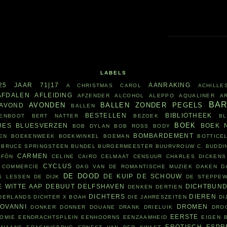
LABELS
25 JAAR
71|17
AANRAKING
A CHRISTMAS CAROL
ACHILLE
AFDALEN
AFLEIDING
AFZENDER
ALCOHOL
ALEPPO
AQUALINER
A
BA
AVONDEN
BALLEN ZONDER PEGELS
AVOND
BALLEN
BESTELLEN
BIBLIOTHEEK
ENBOOT
BERT NATTER
BEZOEK
B
BOEK
UES
BLUESVERZEN
BOEK 
BOB DYLAN
BOB ROSS
BODY
BOMBARDEMENT
EN
BOEKENWEEK
BOEKWINKEL
BOEMAN
BOTTICEL
BRUCE SPRINGSTEEN
BUNDEL
BURGERMEESTER
BUURVROUW
C. BUDDI
CARMEN
AFÓN
CELINE CAIRO
CELMAAT
CENSUUR
CHARLES DICKENS
CYCLUS
COMMERCIE
DAG VAN DE ROMANTISCHE MUZIEK
DAKEN
D
DE DOOD
DE KUIP
DE SCHOUW
S LESSEN
DE DIJK
DE STEPPE
E WITTE AAP
DEBUUT
DELFSHAVEN
DICHTBUN
DENKEN
DERTIEN
DICHTERS
DIEREN
ADERLANDS
DICHTER X BOAH
DIE JAHRESZEITEN
DI
IOVANNI
DROMEN
DONKER
DONNER
DOUANE
DRANK
DRIELUIK
DRO
EERSTE
OMIE
EENDRACHTSPLEIN
EENHOORNS
EENZAAMHEID
EIGEN 
EROTISCH
ESPR