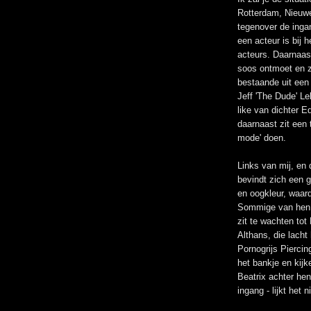
Rotterdam, Nieuwe
tegenover de inga
een acteur is bij 
acteurs. Daarnaast
soos ontmoet en zi
bestaande uit een
Jeff 'The Dude' Le
like van dichter E
daarnaast zit een 
mode' doen.
Links van mij, en 
bevindt zich een 
en oogkleur, waard
Sommige van hen z
zit te wachten tot 
Althans, die lacht
Pornogrijs Piercin
het bankje en kijk
Beatrix achter he
ingang - lijkt het 