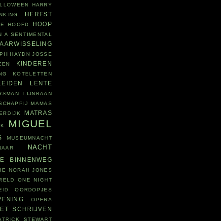
LLOWEEN
HARRY
HERFST
NKING
HOOP
IE
HOOFD
N A SENTIMENTAL
JAARWISSELING
PH HAYDN
JOSSE
KINDEREN
ZEN
NG
KOTELETTEN
LEIDEN
LENTE
RSMAN
LIJNBAAN
SCHAPPIJ
MAMAS
MATRAS
ERDIJK
MIGUEL
JK
S
MUSEUMNACHT
NACHT
NAAR
WE BINNENWEG
IE
NORAH JONES
RELD
ONE NIGHT
EID
OORDOPJES
PENING
OPERA
ET SCHRIJVEN
ATRICK STEWART