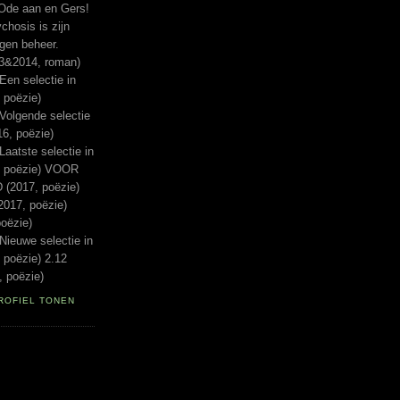
Ode aan en Gers!
hosis is zijn
igen beheer.
13&2014, roman)
n selectie in
 poëzie)
lgende selectie
16, poëzie)
tste selectie in
, poëzie) VOOR
(2017, poëzie)
017, poëzie)
oëzie)
euwe selectie in
 poëzie) 2.12
 poëzie)
ROFIEL TONEN