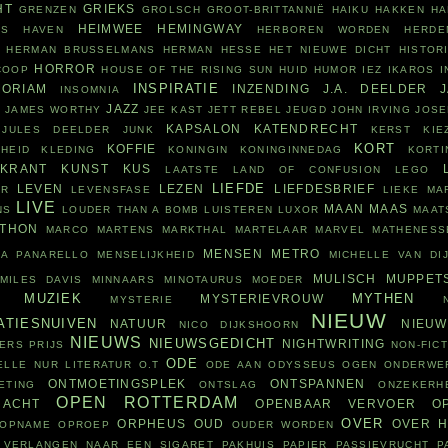
HT
GRIEKS
GRENZEN
GROLSCH
GROOT-BRITTANNIË
HAIKU
HAKKEN
HA
HEIMWEE
HEMINGWAY
RS
HAVEN
HERBOREN WORDEN
HERDE
HERMAN BRUSSELMANS
HERMAN HESSE
HET NIEUWE DICHT
HISTOR
HORROR
COOP
HOUSE OF THE RISING SUN
HUID
HUMOR
IEZ
IKAROS
I
INSPIRATIE
ORIAM
INZENDING
J.A. DEELDER
INSOMNIA
N
JAZZ
JAMES WORTHY
JEE KAST
JETT REBEL
JEUGD
JOHN IRVING
JOSE
KAPSALON
KATENDRECHT
JULES DEELDER
JUNK
KERST
KIE
KORT
KOFFIE
HEID
KLEDING
KONINGIN
KONINGINNEDAG
KORTI
KRANT
KUNST
KUS
LAATSTE
LAND OF CONFUSION
LEGO
LIEFDE
LEVEN
LEZEN
LIEFDESBRIEF
OR
LEVENSFASE
LIEKE MA
LIVE
MAAN
MAAS
NS
LOUDER THAN A BOMB
LUISTEREN
LUXOR
MAAT
THON
MARCO MARTENS
MARKTHAL
MARTELAAR
MARVEL
MATHENESS
MENSEN
METRO
SA PANARELLO
MENSELIJKHEID
MICHELLE VAN DI
MULISCH
MUPPET
MILES DAVIS
MINNAARS
MINOTAURUS
MOEDER
MUZIEK
MYTHEN
MYSTERIEVROUW
MYSTERIE
NIEUW
ATIESNUIVEN
NATUUR
NIEU
NICO DIJKSHOORN
NIEUWS
NIEUWSGEDICHT
NIGHTWRITING
ERS PRIJS
NON-FICT
ODE
ELLE
NUR LITERATUR
O.T
ODE AAN
ODYSSEUS
OGEN
ONDERWE
ONTMOETINGSPLEK
ONTSPANNEN
ETING
ONTSLAG
ONZEKERH
OPEN ROTTERDAM
RACHT
OPENBAAR VERVOER
O
OVER
ORPHEUS
OUD
OVER H
OPNAME
OPROEP
OUDER WORDEN
 VERLANGEN NAAR EEN SIGARET
PAKHUIS
PAPIER
PASSIEVRUCHT
P