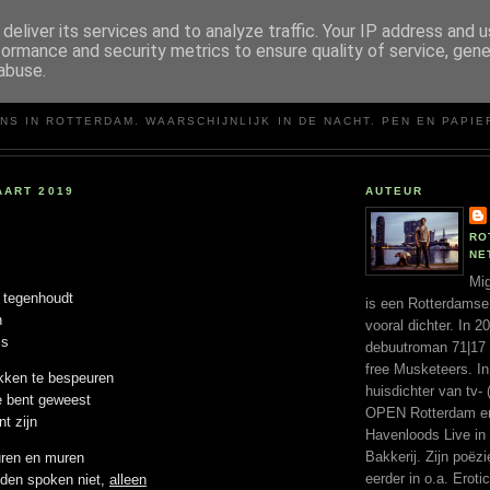
deliver its services and to analyze traffic. Your IP address and 
formance and security metrics to ensure quality of service, gen
abuse.
MIGUEL SANTOS
NS IN ROTTERDAM. WAARSCHIJNLIJK IN DE NACHT. PEN EN PAPIE
AART 2019
AUTEUR
RO
NE
Mig
e tegenhoudt
is een Rotterdamse
n
vooral dichter. In 
is
debuutroman 71|17 ui
free Musketeers. In
ukken te bespeuren
huisdichter van tv- 
e bent geweest
OPEN Rotterdam en 
t zijn
Havenloods Live in
Bakkerij. Zijn poëz
ren en muren
eerder in o.a. Erotic
eden spoken niet,
alleen