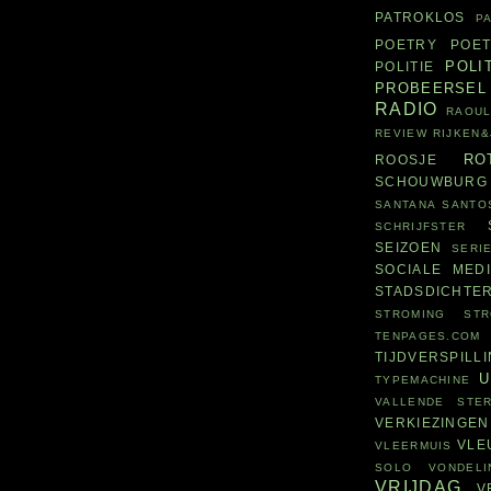
PATROKLOS
P
POETRY
POET
POLI
POLITIE
PROBEERSEL
RADIO
RAOUL
REVIEW
RIJKEN
RO
ROOSJE
SCHOUWBURG
SANTANA
SANTO
SCHRIJFSTER
SEIZOEN
SERI
SOCIALE MED
STADSDICHTE
STROMING
ST
TENPAGES.COM
TIJDVERSPILL
U
TYPEMACHINE
VALLENDE STE
VERKIEZINGEN
VLE
VLEERMUIS
SOLO
VONDELI
VRIJDAG
V