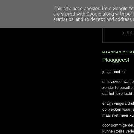
This site uses cookies from Google to 
are shared with Google along with per
statistics, and to detect and address 
ERGE
MAANDAG 25 M
Plaaggeest
je laat niet los
er is zoveel wat j
zonder te beseffe
dat het loze lucht 
er zijn vingerafdr
op plekken waar j
maar niet meer kun
door sommige deu
kunnen zelfs verl