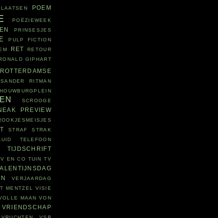
POEM
PLAATSEN
E
POËZIEWEEK
ZEN
PRINSESJES
E
PULP FICTION
RET
EM
RETOUR
RONALD GIPHART
ROTTERDAMSE
SANDER RITMAN
HOUWBURGPLEIN
VEN
SCROOGE
NEAK PREVIEW
ROOKJESMEISJES
T
STRAF
STRAK
UID
TELEFOON
E
TIJDSCHRIFT
V EN CO
TUIN
TV
ALENTIJNSDAG
EN
VERJAARDAG
T MENTZEL
VISIE
VOLLE MAAN
VON
VRIENDSCHAP
VRUCHTEN
VSB