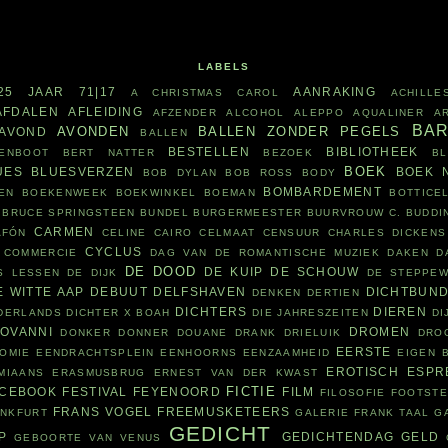
LABELS
25 JAAR
71|17
AANRAKING
A CHRISTMAS CAROL
ACHILLE
AFDALEN
AFLEIDING
AFZENDER
ALCOHOL
ALEPPO
AQUALINER
A
BA
AVONDEN
BALLEN ZONDER PEGELS
AVOND
BALLEN
BESTELLEN
BIBLIOTHEEK
ENBOOT
BERT NATTER
BEZOEK
B
BOEK
UES
BLUESVERZEN
BOEK 
BOB DYLAN
BOB ROSS
BODY
BOMBARDEMENT
EN
BOEKENWEEK
BOEKWINKEL
BOEMAN
BOTTICEL
BRUCE SPRINGSTEEN
BUNDEL
BURGERMEESTER
BUURVROUW
C. BUDDI
CARMEN
AFÓN
CELINE CAIRO
CELMAAT
CENSUUR
CHARLES DICKENS
CYCLUS
COMMERCIE
DAG VAN DE ROMANTISCHE MUZIEK
DAKEN
D
DE DOOD
DE KUIP
DE SCHOUW
S LESSEN
DE DIJK
DE STEPPE
E WITTE AAP
DEBUUT
DELFSHAVEN
DICHTBUN
DENKEN
DERTIEN
DICHTERS
DIEREN
ADERLANDS
DICHTER X BOAH
DIE JAHRESZEITEN
DI
IOVANNI
DROMEN
DONKER
DONNER
DOUANE
DRANK
DRIELUIK
DRO
EERSTE
OMIE
EENDRACHTSPLEIN
EENHOORNS
EENZAAMHEID
EIGEN 
EROTISCH
ESPR
MIAANS
ERASMUSBRUG
ERNEST VAN DER KWAST
FICTIE
ACEBOOK
FESTIVAL
FEYENOORD
FILM
FILOSOFIE
FOOTST
FRANS VOGEL
FREEMUSKETEERS
ANKFURT
GALERIE FRANK TAAL
G
GEDICHT
P
GEDICHTENDAG
GELD
GEBOORTE VAN VENUS