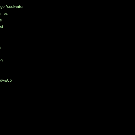
ger/soulwriter
hymes
e
st
y
en
chov&Co