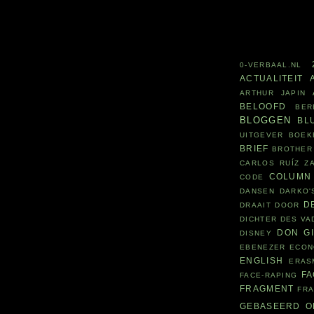
0-VERBAAL.NL
ACTUALITEIT
ARTHUR JAPIN
BELOOFD
BER
BLOGGEN
BL
UITGEVER
BOEK
BRIEF
BROTHER
CARLOS RUÍZ Z
COLUMN
CODE
DANSEN
DARKO'
D
DRAAIT DOOR
DICHTER DES V
DON G
DISNEY
EBENEZER
ECON
ENGLISH
ERAS
F
FACE-RAPING
FRAGMENT
FR
GEBASEERD O