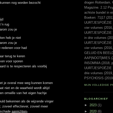
dragen Rotterdam, 
 kunnen nog worden bezocht
Magazine. 2.12 Psyc
achtste bundel in e
Boeken: 71|17 (20
ijd
UURTJESPOËZIE Ee
z’n rug
vier volumes (2016,
aarom zou je
UURTJESPOËZIE Vo
in drie volumes (20
ten heb je niet
UURTJESPOËZIE Laa
aarom zou je
vier volumes (2016
e redenen voor had
GELUID EN BEELD 
ar terug te keren
AAP|NOOT|MIES (2
eken voor sporen
INSOMNIA (2018, p
aard is te respecteren als voorbij
UURTJESPOËZIE Ni
drie volumes (2019,
PSYCHOSIS (2019,
oet je overal mee weg kunnen komen
MIJN VOLLEDIGE P
at niet en de waarheid wordt altijd
gen omwille van het eigen hachje
BLOGARCHIEF
uld bekennen als de wijzende vinger
►
2023
(1)
, zoveel effectiever, zoveel meer
t schade
aanrichten-
►
2020
(6)