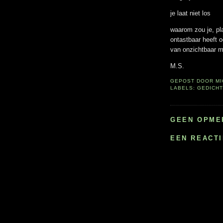
je laat niet los
waarom zou je, pl
ontastbaar heeft 
van onzichtbaar m
M.S.
GEPOST DOOR
M
LABELS:
GEDICHT
GEEN OPME
EEN REACT