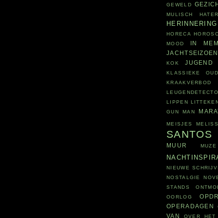
GEZIC
GEWELD
MULISCH
HATE
HERINNERING
HORECA
HOROS
IN MEM
MOOD
JACHTSEIZOE
JUGEND
KOK
KLASSIEKE OUD
KRAAKVERBOD
LEUGENDETECT
LIPPEN
LITTEKE
MARA
GUN
MAN
MEISJES
MELIS
SANTOS
MUUR
MUZE
NACHTINSPIR
NIEUWE SCHRIJV
NOSTALGIE
NOV
STANDS
ONTMO
OPD
OORLOG
OPERADAGEN
VAN
OVER HET