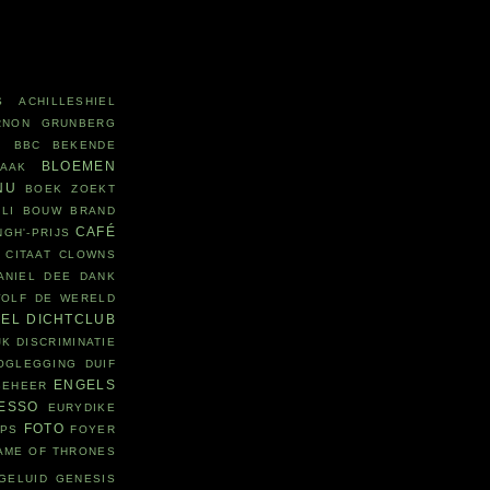
S
ACHILLESHIEL
RNON GRUNBERG
R
BBC
BEKENDE
BLOEMEN
LAAK
NU
BOEK ZOEKT
LI
BOUW
BRAND
CAFÉ
NGH'-PRIJS
CITAAT
CLOWNS
ANIEL DEE
DANK
WOLF
DE WERELD
DEL
DICHTCLUB
JK
DISCRIMINATIE
OGLEGGING
DUIF
ENGELS
BEHEER
ESSO
EURYDIKE
FOTO
EPS
FOYER
AME OF THRONES
GELUID
GENESIS