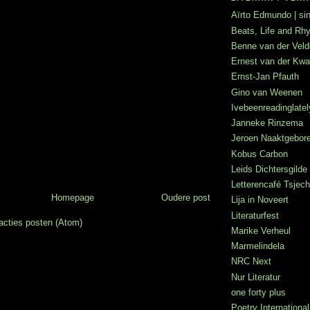
Aïrto Edmundo | sin
Beats, Life and R
Benne van der Veld
Ernest van der Kwa
Ernst-Jan Pfauth
Gino van Weenen
Ivebeenreadinglatel
Janneke Rinzema
Jeroen Naaktgebor
Kobus Carbon
Leids Dichtersgilde
Letterencafé Tsje
Homepage
Oudere post
Lija in Noveert
Literaturfest
acties posten (Atom)
Marike Verheul
Marmelindela
NRC Next
Nur Literatur
one forty plus
Poetry International