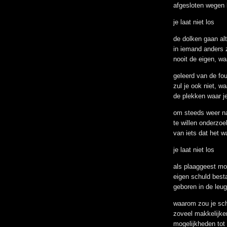
afgesloten wegen
je laat niet los
de dolken gaan alt
in iemand anders 
nooit de eigen, w
geleerd van de fou
zul je ook niet, w
de plekken waar j
om steeds weer na
te willen onderzo
van iets dat het w
je laat niet los
als plaaggeest m
eigen schuld besta
geboren in de leu
waarom zou je sch
zoveel makkelijker
mogelijkheden to