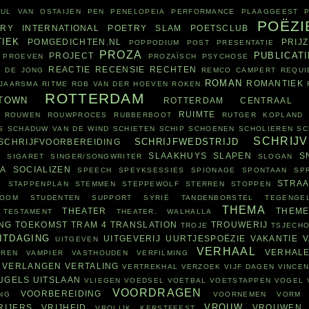
AUL VAN OSTAIJEN
PEN
PENELOPEIA
PERFORMANCE
PLAAGGEEST
POËZI
RY INTERNATIONAL
POETRY SLAM
POETSCLUB
TIEK
POMGEDICHTEN.NL
PRIJ
POPPODIUM
POST
PRESENTATIE
PROZA
PUBLICATI
PROJECT
PROEVEN
PROZAÏSCH
PSYCHOSE
REACTIE
RECENSIE
RECHTEN
 DE JONG
REMCO CAMPERT
REQUI
ROMAN
ROMANTIEK
&JAARSMA
RITME
ROB VAN DER HOEVEN
ROKEN
ROTTERDAM
TOWN
ROTTERDAM CENTRAAL
RUIMTE
ROUWEN
ROUWPROCES
RUBBERBOOT
RUTGER KOPLAND
S
SCHADUW VAN DE WIND
SCHIETEN
SCHIP
SCHOENEN
SCHOLIEREN
SC
SCHRIJ
SCHRIJFWEDSTRIJD
SCHRIJFVOORBEREIDING
SLAAKHUYS
SLAPEN
S
E
SIGARET
SINGER/SONGWRITER
SLOGAN
IA
SOCIALIZEN
SPEECH
SPEYKSESSIES
SPIONAGE
SPONTAAN
SP
R
STRAA
STAPPENPLAN
STEMMEN
STEPPEWOLF
STERREN
STOPPEN
ROOM
STUDENTEN
SUPPORT
SYRIË
TANDENBORSTEL
TEGENGEL
THEMA
THEATER
THEM
TESTAMENT
THEATER. WALHALLA
ING
TOEKOMST
TRAM 4
TRANSLATION
TROUWERIJ
TROJE
TSJECHO
ITDAGING
UITGEVERIJ
UURTJESPOËZIE
VAKANTIE
V
UITGEVEN
VERHAAL
VERHAL
RREN
VAMPIER
VASTHOUDEN
VERFILMING
VERLANGEN
VERTALING
VERTREKHAL
VERZOEK
VIJF DAGEN
VINCEN
UGELS UITSLAAN
VLIEGEN
VOEDSEL
VOETBAL
VOETSTAPPEN
VOGEL
VOORDRAGEN
VOORBEREIDING
NG
VOORNEMEN
VORM
VROUW
RIJERS
VRIJHEID
VROUWEN
VROLIJK KERSTFEEST