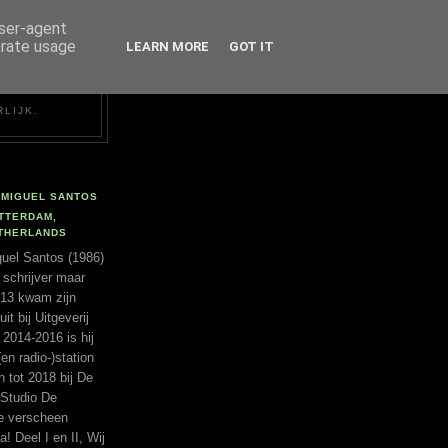
user-agent
erate usage
LEARN MORE
GOT IT
RLIJK.
MIGUEL SANTOS
TTERDAM,
THERLANDS
uel Santos (1986)
 schrijver maar
2013 kwam zijn
t bij Uitgeverij
 2014-2016 is hij
(en radio-)station
tot 2018 bij De
 Studio De
ie verscheen
a! Deel I en II, Wij