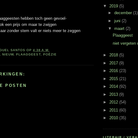
▼
2019
(5)
►
december
(1)
aaggeesten hebben toch geen gevoel-
►
juni
(2)
ook een prijs om maar te zwijgen
▼
maart
(2)
aar zonder stem valt er niets meer te zeggen
Plaaggeest
niet vergeten
IGUEL SANTOS
OP
4:38 A.M.
,
NIEUW
,
PLAAGGEEST
,
POËZIE
►
2018
(5)
►
2017
(9)
►
2016
(23)
RKINGEN:
►
2015
(21)
IE POSTEN
►
2014
(92)
►
2013
(9)
►
2012
(54)
►
2011
(60)
►
2010
(35)
LITERAIR / VE