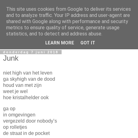
This site uses cookies from Google to deliver its services
Miguel Santos
and to analyze traffic. Your IP address and user-agent are
shared with Google along with performance and security
metrics to ensure quality of service, generate usage
Ergens in Rotterdam. Waarschijnlijk in de nacht. Pen en
statistics, and to detect and address abuse.
papierlijk.
LEARN MORE
GOT IT
donderdag 7 juni 2018
Junk
niet high van het leven
ga skyhigh van de dood
houd van met zijn
weet je wel
hoe kristalhelder ook
ga op
in omgevingen
vergezeld door nobody’s
op rolletjes
de straat in de pocket