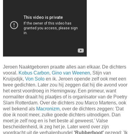
Jeroen Naaktgeboren praatte alles aan elkaar. De dichters
vooral.
Kobus Carbon
,
Gino van Weenen
, Stijn van
Kruijsdijk,
Von Solo
en ik. Jeroen opende zelf ook met een
twee gedichten. Later zou hij zeggen dat hij die avond voor
het eerst voordroeg in Hemingway. Een primeur, want
normaliter draait hij plaatjes of is organisator van de Poetry
Slam Rotterdam. Over de dichters zou Marco Martens, ook
wel bekend als
Macronizm
, over de dichters zeggen: 'Dat
doe ik nooit meer, zulke goede dichters uitnodigen. Dan
moet je zelf nog en is het beste al geweest.' Valse
bescheidenheid, ik zeg het je. Later werd over zijn
voordracht uit de verhalenbundel
'Rubberboot'
gezegd: 'Ik