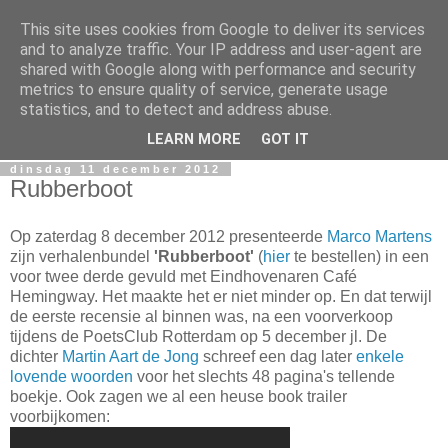
This site uses cookies from Google to deliver its services
Miguel Santos
and to analyze traffic. Your IP address and user-agent are
shared with Google along with performance and security
metrics to ensure quality of service, generate usage
Ergens in Rotterdam. Waarschijnlijk in de nacht. Pen en
statistics, and to detect and address abuse.
papierlijk.
LEARN MORE
GOT IT
dinsdag 11 december 2012
Rubberboot
Op zaterdag 8 december 2012 presenteerde
Marco Martens
zijn verhalenbundel
'Rubberboot'
(
hier
te bestellen) in een
voor twee derde gevuld met Eindhovenaren Café
Hemingway. Het maakte het er niet minder op. En dat terwijl
de eerste recensie al binnen was, na een voorverkoop
tijdens de PoetsClub Rotterdam op 5 december jl. De
dichter
Martin Aart de Jong
schreef een dag later
enkele
lovende woorden
voor het slechts 48 pagina's tellende
boekje. Ook zagen we al een heuse book trailer
voorbijkomen: