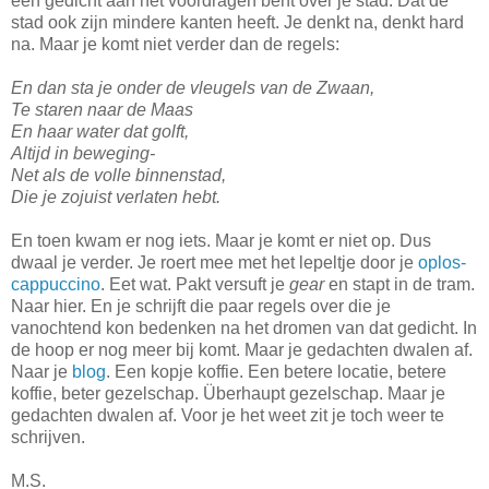
een gedicht aan het voordragen bent over je stad. Dat de
stad ook zijn mindere kanten heeft. Je denkt na, denkt hard
na. Maar je komt niet verder dan de regels:
En dan sta je onder de vleugels van de Zwaan,
Te staren naar de Maas
En haar water dat golft,
Altijd in beweging-
Net als de volle binnenstad,
Die je zojuist verlaten hebt.
En toen kwam er nog iets. Maar je komt er niet op. Dus
dwaal je verder. Je roert mee met het lepeltje door je
oplos-
cappuccino
. Eet wat. Pakt versuft je
gear
en stapt in de tram.
Naar hier. En je schrijft die paar regels over die je
vanochtend kon bedenken na het dromen van dat gedicht. In
de hoop er nog meer bij komt. Maar je gedachten dwalen af.
Naar je
blog
. Een kopje koffie. Een betere locatie, betere
koffie, beter gezelschap. Überhaupt gezelschap. Maar je
gedachten dwalen af. Voor je het weet zit je toch weer te
schrijven.
M.S.