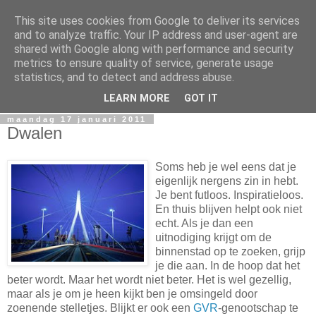
This site uses cookies from Google to deliver its services
Miguel Santos
and to analyze traffic. Your IP address and user-agent are
shared with Google along with performance and security
metrics to ensure quality of service, generate usage
Ergens in Rotterdam. Waarschijnlijk in de nacht. Pen en
statistics, and to detect and address abuse.
papierlijk.
LEARN MORE
GOT IT
maandag 17 januari 2011
Dwalen
Soms heb je wel eens dat je
eigenlijk nergens zin in hebt.
Je bent futloos. Inspiratieloos.
En thuis blijven helpt ook niet
echt. Als je dan een
uitnodiging krijgt om de
binnenstad op te zoeken, grijp
je die aan. In de hoop dat het
beter wordt. Maar het wordt niet beter. Het is wel gezellig,
maar als je om je heen kijkt ben je omsingeld door
zoenende stelletjes. Blijkt er ook een
GVR
-genootschap te